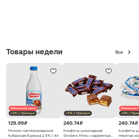
Товары недели
Все
Финальная цена
Финальная 
+5% с Премиум
+5% с Премиум
+5% с Пре
129.99 ₽
240.74 ₽
240.74 ₽
Молоко пастеризованное
Конфеты шоколадные
Конфеты ш
Кубанская буренка 2.5% 1.4л
Snickers Minis с карамелью
мякотью ко