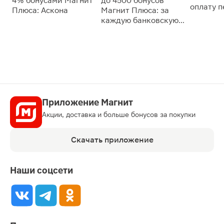
4% бонусами Магнит
до 4500 бонусов
оплату 
Плюса: Аскона
Магнит Плюса: за
сессии: 
каждую банковскую
карту
Приложение Магнит
Акции, доставка и больше бонусов за покупки
Скачать приложение
Наши соцсети