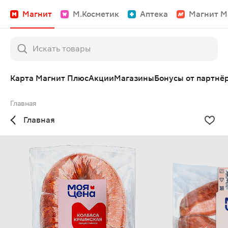
Магнит
М.Косметик
Аптека
Магнит М
Карта Магнит Плюс
Акции
Магазины
Бонусы от партнё
Главная
Главная