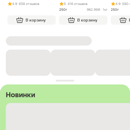
арахисом и нугой
4.9
· 638 отзывов
5
· 416 отзывов
4.9
· 580
250г
962.99 ₽ · 1кг
250г
В корзину
В корзину
Новинки