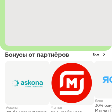
Бонусы от партнёров
Все
Ясно
30% бон
Аскона
Магнит:
Магнит 