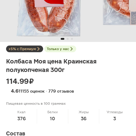
+5% с Премиум
Только у нас
Колбаса Моя цена Краинская
полукопченая 300г
114.99 ₽
4.6
11155 оценок · 779 отзывов
Пищевая ценность в 100 граммах
Ккал
Белки
Жиры
Углеводы
376
10
36
3
Состав