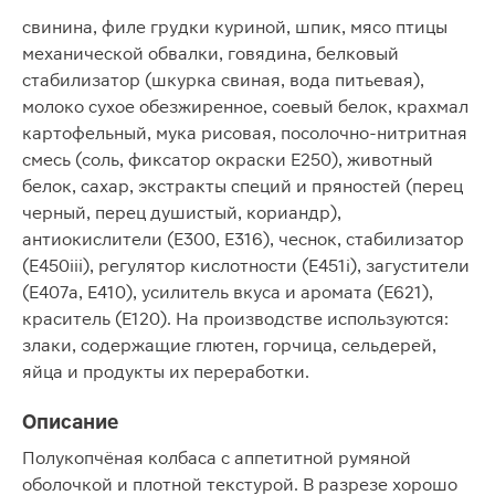
свинина, филе грудки куриной, шпик, мясо птицы
механической обвалки, говядина, белковый
стабилизатор (шкурка свиная, вода питьевая),
молоко сухое обезжиренное, соевый белок, крахмал
картофельный, мука рисовая, посолочно-нитритная
смесь (соль, фиксатор окраски Е250), животный
белок, сахар, экстракты специй и пряностей (перец
черный, перец душистый, кориандр),
антиокислители (Е300, Е316), чеснок, стабилизатор
(Е450iii), регулятор кислотности (Е451i), загустители
(Е407a, Е410), усилитель вкуса и аромата (Е621),
краситель (Е120). На производстве используются:
злаки, содержащие глютен, горчица, сельдерей,
яйца и продукты их переработки.
Описание
Полукопчёная колбаса с аппетитной румяной
оболочкой и плотной текстурой. В разрезе хорошо