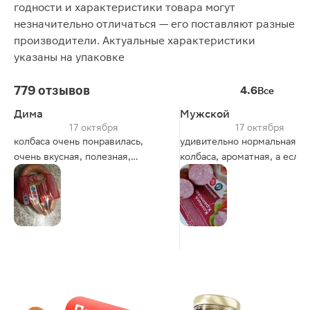
годности и характеристики товара могут
незначительно отличаться — его поставляют разные
производители. Актуальные характеристики
указаны на упаковке
779 отзывов
4.6
Все
Дима
Мужской
17 октября
17 октября
колбаса очень понравилась,
удивительно нормальная
очень вкусная, полезная,
колбаса, ароматная, а если 
спасибо большое.
кетчупом, то ещё вкуснее)
далека от краковскрй, но за
такие копейки - норм.