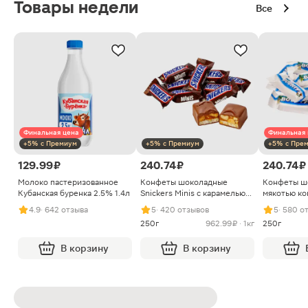
Товары недели
Все
Финальная цена
Финальная 
+5% с Премиум
+5% с Премиум
+5% с Пре
129.99 ₽
240.74 ₽
240.74 ₽
Молоко пастеризованное
Конфеты шоколадные
Конфеты ш
Кубанская буренка 2.5% 1.4л
Snickers Minis с карамелью
мякотью ко
арахисом и нугой
4.9
· 642 отзыва
5
· 420 отзывов
5
· 580 о
250г
962.99 ₽ · 1кг
250г
В корзину
В корзину