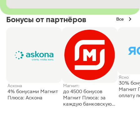
Бонусы от партнёров
Все
Ясно
30% бон
Аскона
Магнит:
Магнит 
4% бонусами Магнит
до 4500 бонусов
оплату 
Плюса: Аскона
Магнит Плюса: за
сессии: 
каждую банковскую
карту