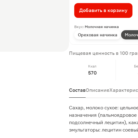
Добавить в корзину
Вкус:
Молочная начинка
Ореховая начинка
Молоч
Пищевая ценность в 100 гр
Ккал
Б
570
Состав
Описание
Характерис
Сахар, молоко сухое: цельно
назначения (пальмоядровое 
подсолнечный лецитин), как
эмульгаторы: лецитин соевы