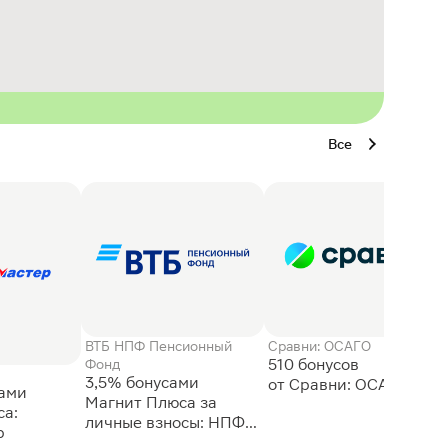
Все
ВТБ НПФ Пенсионный
Сравни: ОСАГО
510 бонусов
Фонд
3,5% бонусами
сами
Магнит Плюса за
а:
личные взносы: НПФ
р
ВТБ