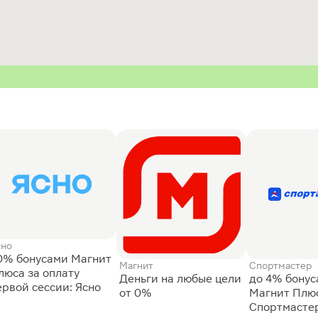
сно
0% бонусами Магнит
Магнит
Спортмастер
люса за оплату
Деньги на любые цели
до 4% бону
ервой сессии: Ясно
от 0%
Магнит Плюс
Спортмасте