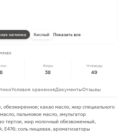
ная начинка
Кислый
Показать все
аммах
елки
Жиры
Углеводы
8
38
49
тики
Условия хранения
Документы
Отзывы
е, обезжиренное; какао масло, жир специального
масло, пальмовое масло, эмульгатор
ао тертое, жир молочный обезвоженный,
й, Е476; соль пищевая, ароматизаторы