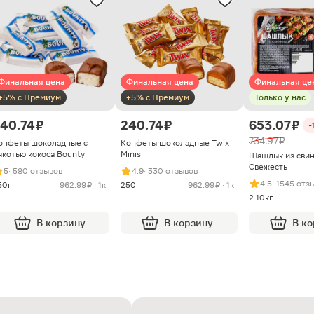
Финальная цена
Финальная цена
Финальная це
+5% с Премиум
+5% с Премиум
Только у нас
40.74 ₽
240.74 ₽
653.07 ₽
-
734.97 ₽
онфеты шоколадные с
Конфеты шоколадные Twix
якотью кокоса Bounty
Minis
Шашлык из сви
Свежесть
5
· 580 отзывов
4.9
· 330 отзывов
4.5
· 1545 отз
50г
962.99 ₽ · 1кг
250г
962.99 ₽ · 1кг
2.10кг
В корзину
В корзину
В к