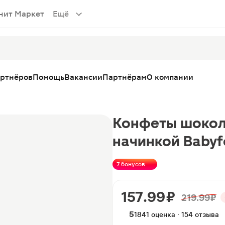
нит Маркет
Ещё
артнёров
Помощь
Вакансии
Партнёрам
О компании
Конфеты шокол
начинкой Babyf
7 бонусов
157.99 ₽
219.99 ₽
5
1841 оценка · 154 отзыва