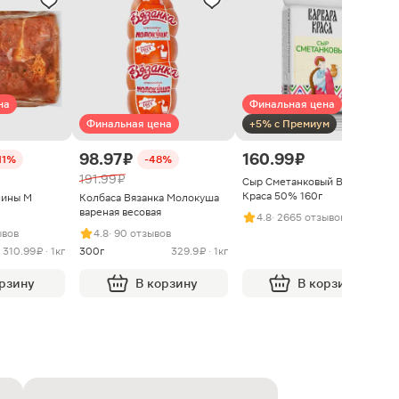
на
Финальная цена
Финальная цена
+5% с Премиум
98.97 ₽
160.99 ₽
11%
-48%
191.99 ₽
Сыр Сметанковый Варвара
Краса 50% 160г
нины М
Колбаса Вязанка Молокуша
вареная весовая
4.8
· 2665 отзывов
ывов
4.8
· 90 отзывов
310.99 ₽ · 1кг
300г
329.9 ₽ · 1кг
орзину
В корзину
В корзину