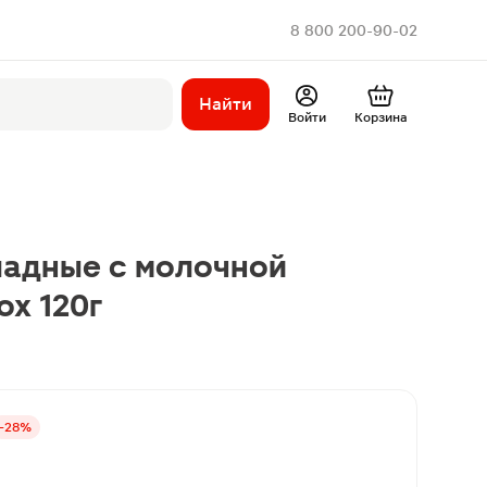
8 800 200-90-02
Найти
Войти
Корзина
адные c молочной
ox 120г
-28%