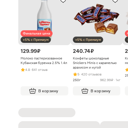
Финальная цена
+5% с Премиум
+5% с Премиум
129.99 ₽
240.74 ₽
2
Молоко пастеризованное
Конфеты шоколадные
К
Кубанская буренка 2.5% 1.4л
Snickers Minis с карамелью
м
арахисом и нугой
4.8
· 641 отзыв
5
· 420 отзывов
2
250г
962.99 ₽ · 1кг
В корзину
В корзину