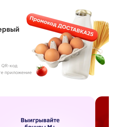
ервый
 QR-код
те приложение