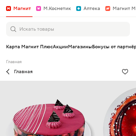
Магнит
М.Косметик
Аптека
Магнит М
Карта Магнит Плюс
Акции
Магазины
Бонусы от партнё
Главная
Главная