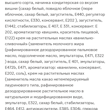
высшего сорта, начинка кондитерская со вкусом
вишни (сахар белый, повидло яблочное (пюре
яблочное, сахар белый, загуститель, Е440, регулятор
кислотности, Е330, консервант, Е202 ), загуститель,
Е1442, стабилизаторы, Е 407, Е 331, консервант: Е
202, ароматизатор «вишня», краситель пищевой,
Е122) крем на растительных маслах «ванильно-
сливочный» (заменитель молочного жира
(рафинированное дезодорированное пальмовое
масло, подсолнечное масло, эмульгаторы, Е471, Е322
) вода, сахар белый, загуститель, Е 401, эмульгаторы,
Е472b, Е471, ароматизатор: «ванилин», консервант,
Е202, соль), крем на растительных маслах
(заменитель масла какао нетемперируемый
лауринового типа, рафинированное
дезодорированное растительное масло в
натуральном и модифицированном виде,
эмульгатор, Е322, сахар белый, стабилизаторы,
Е464, Е412, антиокислители, Е385, Е304i, глюкоза