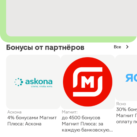
Бонусы от партнёров
Все
Ясно
30% бон
Аскона
Магнит:
Магнит 
4% бонусами Магнит
до 4500 бонусов
оплату 
Плюса: Аскона
Магнит Плюса: за
сессии: 
каждую банковскую
карту