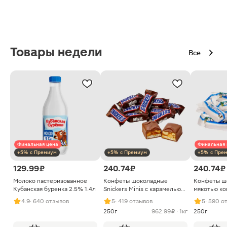
Товары недели
Все
Финальная цена
Финальная 
+5% с Премиум
+5% с Премиум
+5% с Пре
129.99 ₽
240.74 ₽
240.74 ₽
Молоко пастеризованное
Конфеты шоколадные
Конфеты ш
Кубанская буренка 2.5% 1.4л
Snickers Minis с карамелью
мякотью ко
арахисом и нугой
4.9
· 640 отзывов
5
· 419 отзывов
5
· 580 о
250г
962.99 ₽ · 1кг
250г