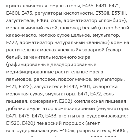
кристаллическая, эмульгаторы, Е435, Е481, Е471,
Е460i, Е475, регуляторы кислотности. Е339ii, Е331iii,
загуститель, Е466, соль, ароматизатор «пломбир»),
меланж яичный сухой, шоколад белый (сахар белый,
какао-масло, молоко сухое цельное, эмульгатор,
Е322, ароматизатор натуральный «ваниль») крем на
растительных маслах «нежный» заварной (сахар
белый, заменитель молочного жира
(рафинированные дезодорированные
модифицированные растительные масла,
пальмовое, рапсовое, подсолнечное, эмульгаторы,
Е471, Е322), загустители Е1442, Е401, сыворотка
молочная сухая, эмульгаторы, Е471, Е472, соль
пищевая, консервант, Е202) комплексная пищевая
добавка эмульгатор композиционный (эмульгаторы:
Е471, Е475, Е470, Е433, агенты влагоудерживающие:
Е1520, Е420) пекарский порошок (агент
влагоудерживающий: Е450iii, разрыхлитель, Е500ii,