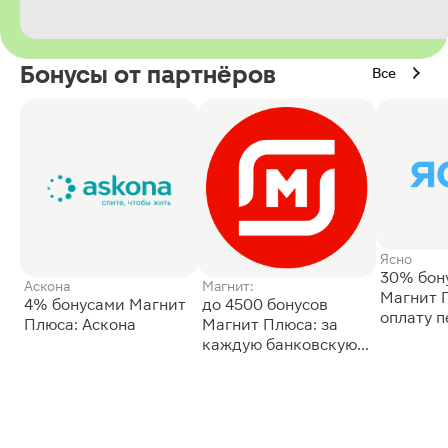
Бонусы от партнёров
Все
Ясно
30% бон
Аскона
Магнит:
Магнит 
4% бонусами Магнит
до 4500 бонусов
оплату 
Плюса: Аскона
Магнит Плюса: за
сессии: 
каждую банковскую
карту