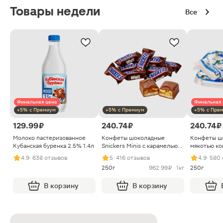
Товары недели
Все
Финальная цена
Финальная 
+5% с Премиум
+5% с Премиум
+5% с Пре
129.99 ₽
240.74 ₽
240.74 ₽
Молоко пастеризованное
Конфеты шоколадные
Конфеты ш
Кубанская буренка 2.5% 1.4л
Snickers Minis с карамелью
мякотью ко
арахисом и нугой
4.9
· 638 отзывов
5
· 416 отзывов
4.9
· 580
250г
962.99 ₽ · 1кг
250г
В корзину
В корзину