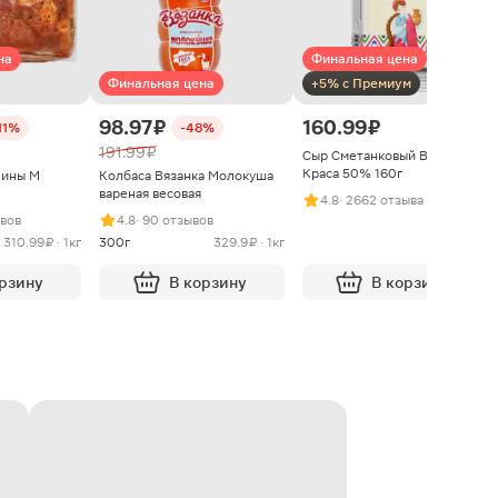
на
Финальная цена
Финальная цена
+5% с Премиум
98.97 ₽
160.99 ₽
11%
-48%
191.99 ₽
Сыр Сметанковый Варвара
Краса 50% 160г
нины М
Колбаса Вязанка Молокуша
вареная весовая
4.8
· 2662 отзыва
ывов
4.8
· 90 отзывов
310.99 ₽ · 1кг
300г
329.9 ₽ · 1кг
орзину
В корзину
В корзину