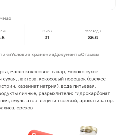
аммах
елки
Жиры
Углеводы
5.5
31
85.6
тики
Условия хранения
Документы
Отзывы
та, масло кокосовое, сахар, молоко сухое
я сухая, лактоза, кокосовый порошок (свежее
стрин, казеинат натрия), вода питьевая,
продукты яичные, разрыхлители: гидрокарбонат
ния, эмульгатор: лецитин соевый, ароматизатор.
ахиса, орехов