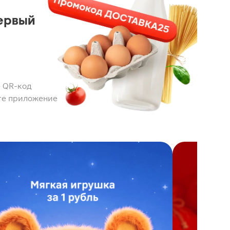
ервый
 QR-код
те приложение