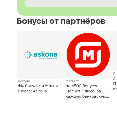
Бонусы от партнёров
Я
3
Аскона
Магнит:
П
4% бонусами Магнит
до 4500 бонусов
п
Плюса: Аскона
Магнит Плюса: за
каждую банковскую
карту