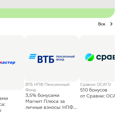
Все
ВТБ НПФ Пенсионный
Сравни: ОСАГО
510 бонусов
Фонд
3,5% бонусами
сами
Магнит Плюса за
а:
личные взносы: НПФ
р
ВТБ