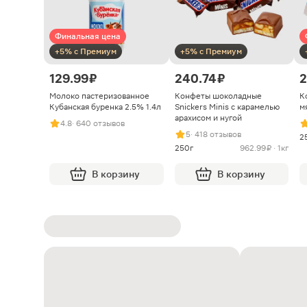
Финальная цена
+5% с Премиум
+5% с Премиум
129.99 ₽
240.74 ₽
2
Молоко пастеризованное
Конфеты шоколадные
К
Кубанская буренка 2.5% 1.4л
Snickers Minis с карамелью
м
арахисом и нугой
4.8
· 640 отзывов
5
· 418 отзывов
2
250г
962.99 ₽ · 1кг
В корзину
В корзину