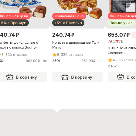
Финальная цена
Финальная цена
Финальная це
+5% с Премиум
+5% с Премиум
Только у нас
40.74 ₽
240.74 ₽
653.07 ₽
-
734.97 ₽
онфеты шоколадные с
Конфеты шоколадные Twix
якотью кокоса Bounty
Minis
Шашлык из сви
Свежесть
5
· 580 отзывов
5
· 330 отзывов
4.7
· 1537 отз
50г
962.99 ₽ · 1кг
250г
962.99 ₽ · 1кг
2.10кг
В корзину
В корзину
В к