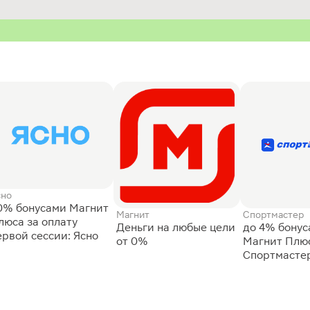
сно
0% бонусами Магнит
Магнит
Спортмастер
люса за оплату
Деньги на любые цели
до 4% бону
ервой сессии: Ясно
от 0%
Магнит Плюс
Спортмасте