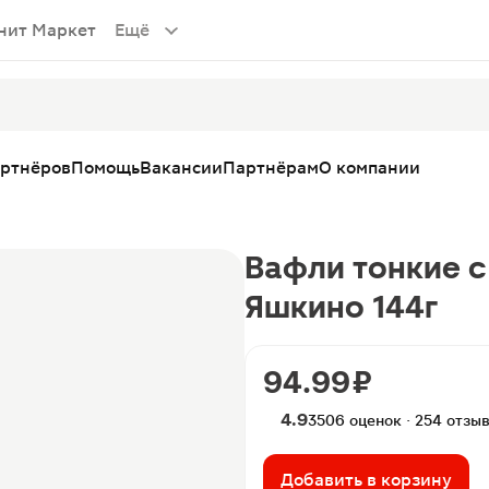
нит Маркет
Ещё
артнёров
Помощь
Вакансии
Партнёрам
О компании
Вафли тонкие 
Яшкино 144г
94.99 ₽
4.9
3506 оценок · 254 отзы
Добавить в корзину