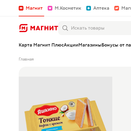
Магнит
М.Косметик
Аптека
Маг
Карта Магнит Плюс
Акции
Магазины
Бонусы от п
Главная