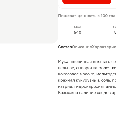
Пищевая ценность в 100 гр
Ккал
Б
540
Состав
Описание
Характерис
Мука пшеничная высшего сор
цельное, сыворотка молочна
кокосовое молоко, мальтодек
крахмал кукурузный, соль, 
натрия, гидрокарбонат аммо
Возможно наличие следов ар