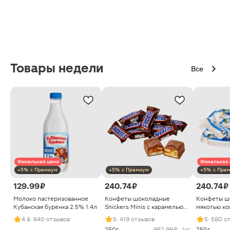
Товары недели
Все
Финальная цена
Финальная 
+5% с Премиум
+5% с Премиум
+5% с Пре
129.99 ₽
240.74 ₽
240.74 ₽
Молоко пастеризованное
Конфеты шоколадные
Конфеты ш
Кубанская буренка 2.5% 1.4л
Snickers Minis с карамелью
мякотью ко
арахисом и нугой
4.8
· 640 отзывов
5
· 419 отзывов
5
· 580 о
250г
962.99 ₽ · 1кг
250г