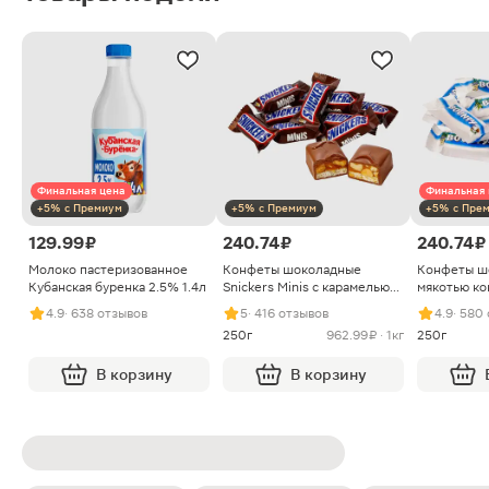
Финальная цена
Финальная 
+5% с Премиум
+5% с Премиум
+5% с Пре
129.99 ₽
240.74 ₽
240.74 ₽
Молоко пастеризованное
Конфеты шоколадные
Конфеты ш
Кубанская буренка 2.5% 1.4л
Snickers Minis с карамелью
мякотью ко
арахисом и нугой
4.9
· 638 отзывов
5
· 416 отзывов
4.9
· 580
250г
962.99 ₽ · 1кг
250г
В корзину
В корзину