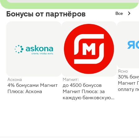
Бонусы от партнёров
Все
Ясно
30% бон
Аскона
Магнит:
Магнит 
4% бонусами Магнит
до 4500 бонусов
оплату 
Плюса: Аскона
Магнит Плюса: за
сессии: 
каждую банковскую
карту