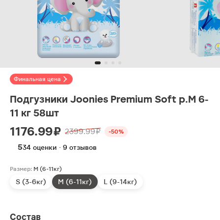
Финальная цена
Подгузники Joonies Premium Soft р.M 6-
11 кг 58шт
1176.99 ₽
2399.99 ₽
-50%
5
34 оценки · 9 отзывов
Размер:
M (6-11кг)
S (3-6кг)
M (6-11кг)
L (9-14кг)
Состав