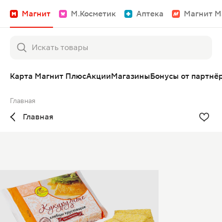
Магнит
М.Косметик
Аптека
Магнит М
Карта Магнит Плюс
Акции
Магазины
Бонусы от партнё
Главная
Главная