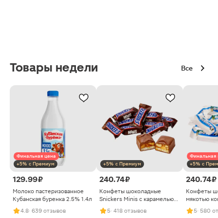
Товары недели
Все
Финальная цена
Финальная 
+5% с Премиум
+5% с Премиум
+5% с Пре
129.99 ₽
240.74 ₽
240.74 ₽
Молоко пастеризованное
Конфеты шоколадные
Конфеты ш
Кубанская буренка 2.5% 1.4л
Snickers Minis с карамелью
мякотью ко
арахисом и нугой
4.8
· 639 отзывов
5
· 418 отзывов
5
· 580 о