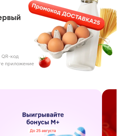
ервый
 QR-код
те приложение