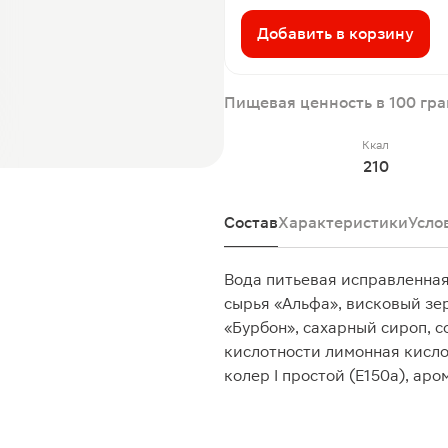
Добавить в корзину
Пищевая ценность в 100 гр
Ккал
210
Состав
Характеристики
Усло
Вода питьевая исправленна
сырья «Альфа», висковый з
«Бурбон», сахарный сироп, 
кислотности лимонная кисло
колер I простой (Е150а), ар