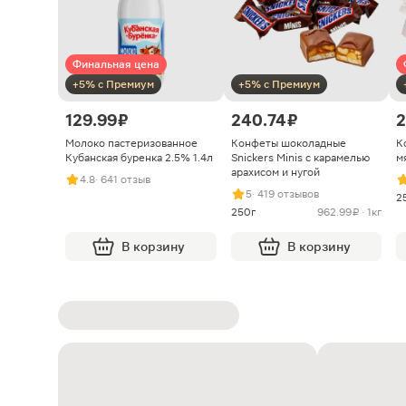
Финальная цена
+5% с Премиум
+5% с Премиум
129.99 ₽
240.74 ₽
2
Молоко пастеризованное
Конфеты шоколадные
К
Кубанская буренка 2.5% 1.4л
Snickers Minis с карамелью
м
арахисом и нугой
4.8
· 641 отзыв
5
· 419 отзывов
2
250г
962.99 ₽ · 1кг
В корзину
В корзину