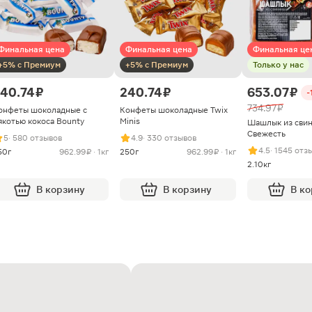
Финальная цена
Финальная цена
Финальная це
+5% с Премиум
+5% с Премиум
Только у нас
40.74 ₽
240.74 ₽
653.07 ₽
-
734.97 ₽
онфеты шоколадные с
Конфеты шоколадные Twix
якотью кокоса Bounty
Minis
Шашлык из сви
Свежесть
5
· 580 отзывов
4.9
· 330 отзывов
4.5
· 1545 отз
50г
962.99 ₽ · 1кг
250г
962.99 ₽ · 1кг
2.10кг
В корзину
В корзину
В к