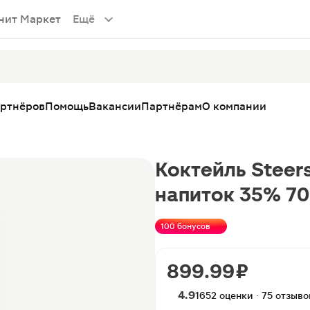
нит Маркет
Ещё
артнёров
Помощь
Вакансии
Партнёрам
О компании
Коктейль Steer
напиток 35% 7
100 бонусов
899.99 ₽
4.9
1652 оценки · 75 отзыво