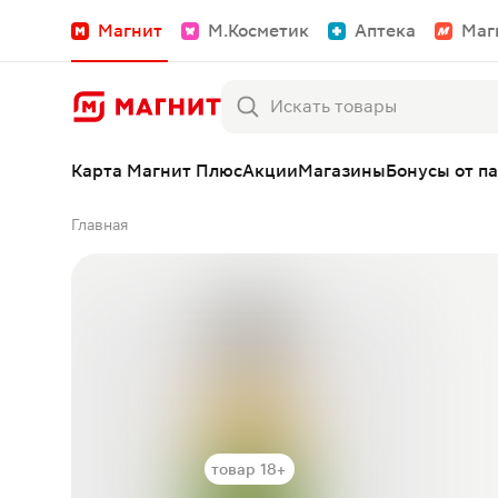
Магнит
М.Косметик
Аптека
Маг
Карта Магнит Плюс
Акции
Магазины
Бонусы от п
Главная
товар 18+