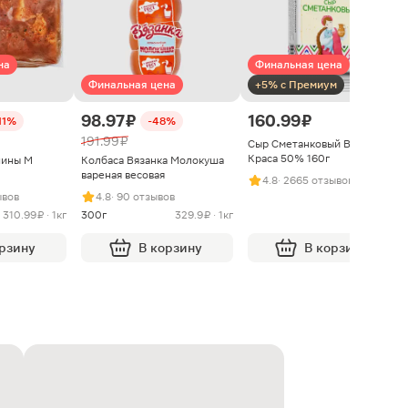
на
Финальная цена
Финальная цена
+5% с Премиум
98.97 ₽
160.99 ₽
11%
-48%
191.99 ₽
Сыр Сметанковый Варвара
Краса 50% 160г
нины М
Колбаса Вязанка Молокуша
вареная весовая
4.8
· 2665 отзывов
ывов
4.8
· 90 отзывов
310.99 ₽ · 1кг
300г
329.9 ₽ · 1кг
орзину
В корзину
В корзину