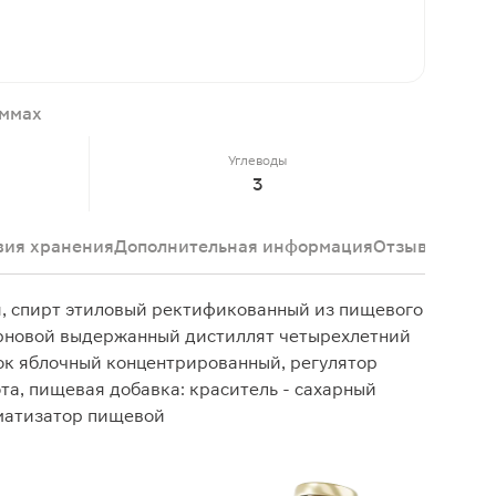
аммах
Углеводы
3
вия хранения
Дополнительная информация
Отзывы
я, спирт этиловый ректификованный из пищевого
ерновой выдержанный дистиллят четырехлетний
сок яблочный концентрированный, регулятор
та, пищевая добавка: краситель - сахарный
оматизатор пищевой