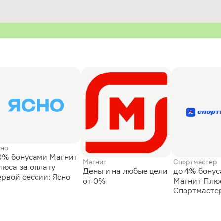
сно
0% бонусами Магнит
Магнит
Спортмастер
люса за оплату
Деньги на любые цели
до 4% бону
ервой сессии: Ясно
от 0%
Магнит Плюс
Спортмасте