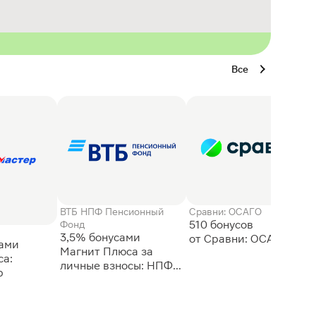
Все
ВТБ НПФ Пенсионный
Сравни: ОСАГО
510 бонусов
Фонд
3,5% бонусами
сами
Магнит Плюса за
а:
личные взносы: НПФ
р
ВТБ