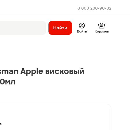
8 800 200-90-02
Найти
Войти
Корзина
sman Apple висковый
00мл
в