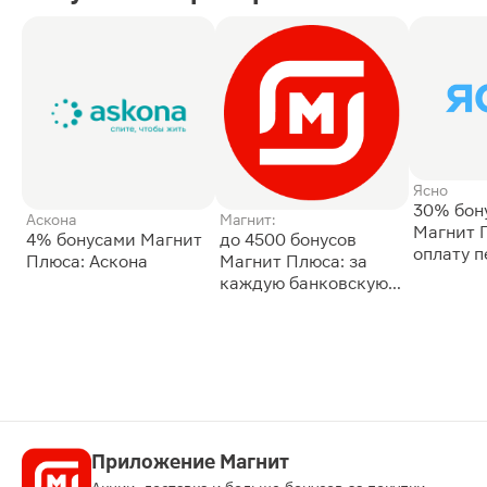
Ясно
30% бон
Аскона
Магнит:
Магнит 
4% бонусами Магнит
до 4500 бонусов
оплату 
Плюса: Аскона
Магнит Плюса: за
сессии: 
каждую банковскую
карту
Приложение Магнит