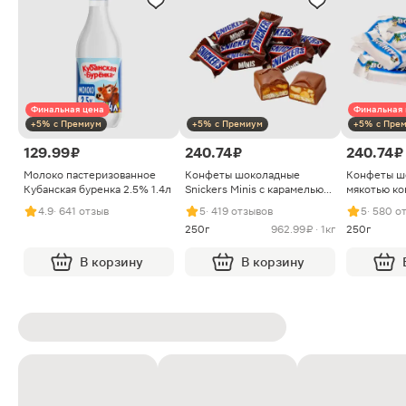
Финальная цена
Финальная 
+5% с Премиум
+5% с Премиум
+5% с Пре
129.99 ₽
240.74 ₽
240.74 ₽
Молоко пастеризованное
Конфеты шоколадные
Конфеты ш
Кубанская буренка 2.5% 1.4л
Snickers Minis с карамелью
мякотью ко
арахисом и нугой
4.9
· 641 отзыв
5
· 419 отзывов
5
· 580 о
250г
962.99 ₽ · 1кг
250г
В корзину
В корзину