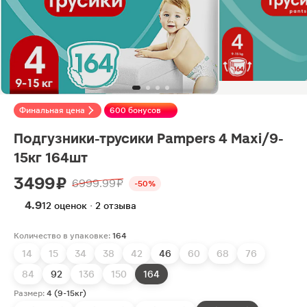
Финальная цена
600 бонусов
Подгузники-трусики Pampers 4 Maxi/9-
15кг 164шт
3499 ₽
6999.99 ₽
-50%
4.9
12 оценок · 2 отзыва
Количество в упаковке:
164
14
15
34
38
42
46
60
68
76
84
92
136
150
164
Размер:
4 (9-15кг)