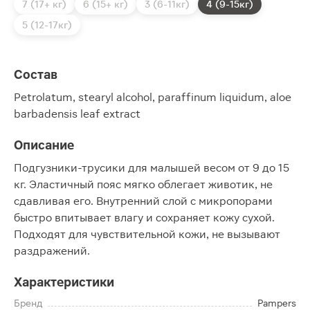
7 (17+ кг)
6 (15+ кг)
3 (6-11кг)
4 (9-15кг)
5 (12-17кг)
Состав
Petrolatum, stearyl alcohol, paraffinum liquidum, aloe
barbadensis leaf extract
Описание
Подгузники-трусики для малышей весом от 9 до 15
кг. Эластичный пояс мягко облегает животик, не
сдавливая его. Внутренний слой с микропорами
быстро впитывает влагу и сохраняет кожу сухой.
Подходят для чувствительной кожи, не вызывают
раздражений.
Характеристики
Бренд
Pampers