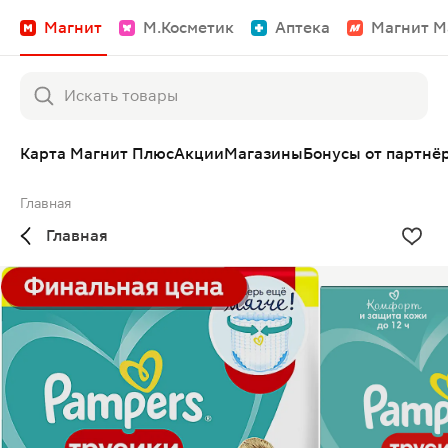
Магнит
М.Косметик
Аптека
Магнит М
Карта Магнит Плюс
Акции
Магазины
Бонусы от партнё
Главная
Главная