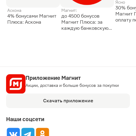
Ясно
30% бон
Аскона
Магнит:
Магнит 
4% бонусами Магнит
до 4500 бонусов
оплату 
Плюса: Аскона
Магнит Плюса: за
сессии: 
каждую банковскую
карту
Приложение Магнит
Акции, доставка и больше бонусов за покупки
Скачать приложение
Наши соцсети