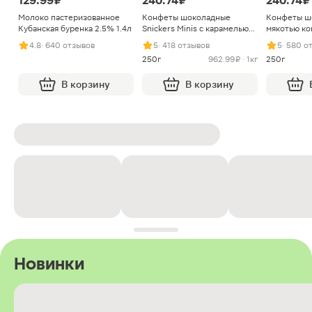
129.99 ₽
240.74 ₽
240.74 ₽
Молоко пастеризованное
Конфеты шоколадные
Конфеты ш
Кубанская буренка 2.5% 1.4л
Snickers Minis с карамелью
мякотью ко
арахисом и нугой
4.8
· 640 отзывов
5
· 418 отзывов
5
· 580 о
250г
962.99 ₽ · 1кг
250г
В корзину
В корзину
Новинки