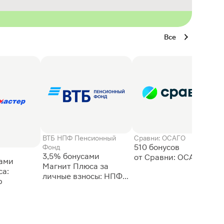
Все
ВТБ НПФ Пенсионный
Сравни: ОСАГО
510 бонусов
Фонд
3,5% бонусами
сами
Магнит Плюса за
а:
личные взносы: НПФ
р
ВТБ