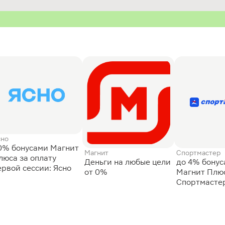
сно
0% бонусами Магнит
Магнит
Спортмастер
люса за оплату
Деньги на любые цели
до 4% бону
ервой сессии: Ясно
от 0%
Магнит Плюс
Спортмасте