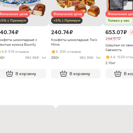
Финальная цена
Финальная цена
Финальная це
+5% с Премиум
+5% с Премиум
Только у нас
40.74 ₽
240.74 ₽
653.07 ₽
-
734.97 ₽
онфеты шоколадные с
Конфеты шоколадные Twix
якотью кокоса Bounty
Minis
Шашлык из сви
Свежесть
4.9
· 579 отзывов
5
· 330 отзывов
4.8
· 1529 отз
50г
962.99 ₽ · 1кг
250г
962.99 ₽ · 1кг
2.10кг
В корзину
В корзину
В к