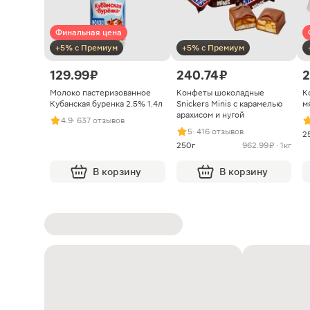
Финальная цена
+5% с Премиум
+5% с Премиум
129.99 ₽
240.74 ₽
2
Молоко пастеризованное
Конфеты шоколадные
К
Кубанская буренка 2.5% 1.4л
Snickers Minis с карамелью
м
арахисом и нугой
4.9
· 637 отзывов
5
· 416 отзывов
2
250г
962.99 ₽ · 1кг
В корзину
В корзину