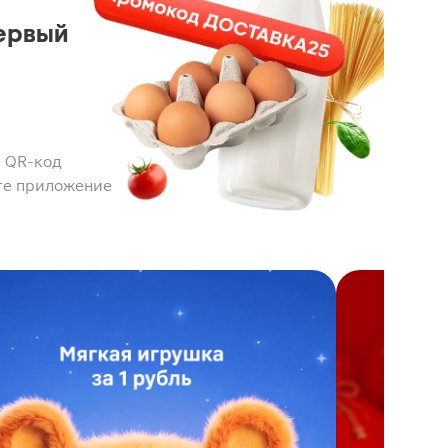
ервый
 QR-код
те приложение