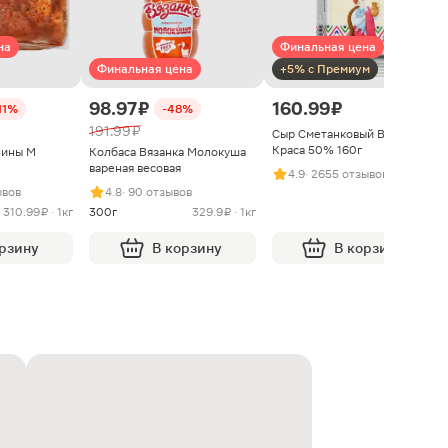
на
Финальная цена
Финальная цена
+5% с Премиум
98.97 ₽
160.99 ₽
11%
-48%
191.99 ₽
Сыр Сметанковый Варвара
Краса 50% 160г
нины М
Колбаса Вязанка Молокуша
вареная весовая
4.9
· 2655 отзывов
ывов
4.8
· 90 отзывов
310.99 ₽ · 1кг
300г
329.9 ₽ · 1кг
орзину
В корзину
В корзину