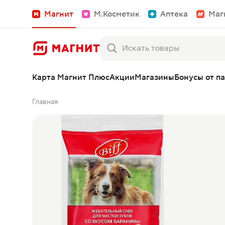
Магнит
М.Косметик
Аптека
Маг
Карта Магнит Плюс
Акции
Магазины
Бонусы от п
Главная