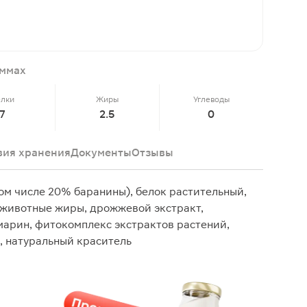
аммах
елки
Жиры
Углеводы
7
2.5
0
вия хранения
Документы
Отзывы
том числе 20% баранины), белок растительный,
и животные жиры, дрожжевой экстракт,
арин, фитокомплекс экстрактов растений,
, натуральный краситель