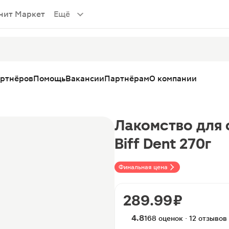
нит Маркет
Ещё
артнёров
Помощь
Вакансии
Партнёрам
О компании
Лакомство для 
Biff Dent 270г
Финальная цена
289.99 ₽
4.8
168 оценок · 12 отзывов