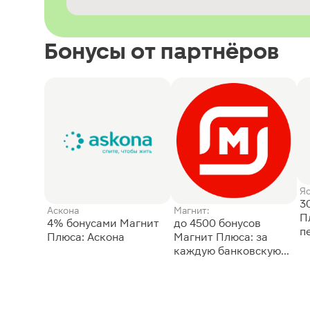
Бонусы от партнёров
Я
3
Аскона
Магнит:
П
4% бонусами Магнит
до 4500 бонусов
п
Плюса: Аскона
Магнит Плюса: за
каждую банковскую
карту