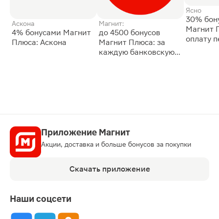
Ясно
30% бон
Аскона
Магнит:
Магнит 
4% бонусами Магнит
до 4500 бонусов
оплату 
Плюса: Аскона
Магнит Плюса: за
сессии: 
каждую банковскую
карту
Приложение Магнит
Акции, доставка и больше бонусов за покупки
Скачать приложение
Наши соцсети