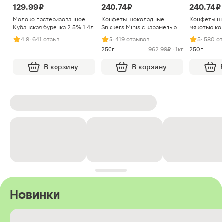
129.99 ₽
240.74 ₽
240.74 ₽
Молоко пастеризованное
Конфеты шоколадные
Конфеты ш
Кубанская буренка 2.5% 1.4л
Snickers Minis с карамелью
мякотью ко
арахисом и нугой
4.8
· 641 отзыв
5
· 419 отзывов
5
· 580 о
250г
962.99 ₽ · 1кг
250г
В корзину
В корзину
Новинки