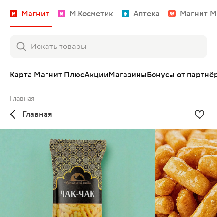
Магнит
М.Косметик
Аптека
Магнит М
Карта Магнит Плюс
Акции
Магазины
Бонусы от партнё
Главная
Главная