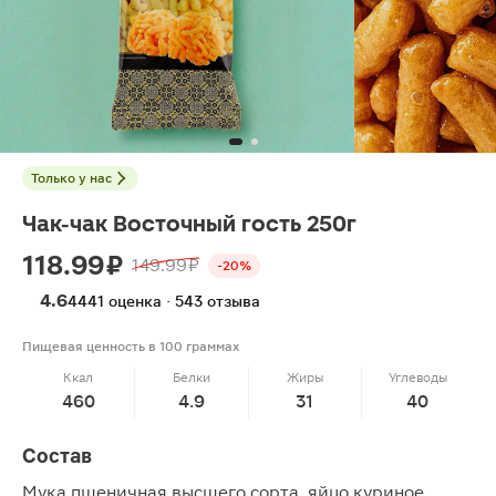
Только у нас
Чак-чак Восточный гость 250г
118.99 ₽
149.99 ₽
-20%
4.6
4441 оценка · 543 отзыва
Пищевая ценность в 100 граммах
Ккал
Белки
Жиры
Углеводы
460
4.9
31
40
Состав
Мука пшеничная высшего сорта, яйцо куриное