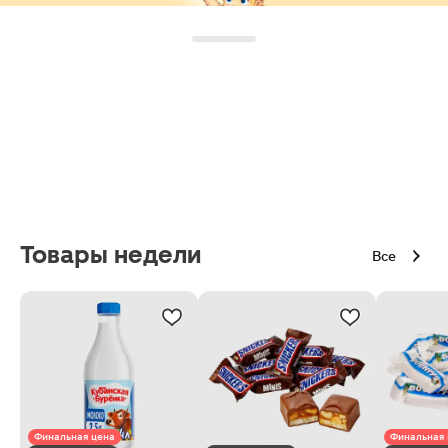
Товары недели
Все
Финальная цена
Финальная 