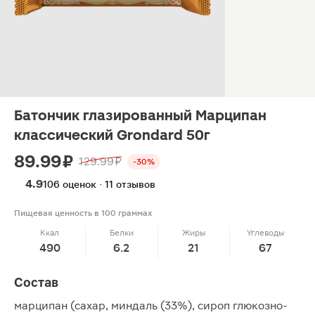
Батончик глазированный Марципан
классический Grondard 50г
89.99 ₽
129.99 ₽
-30%
4.9
106 оценок · 11 отзывов
Пищевая ценность в 100 граммах
Ккал
Белки
Жиры
Углеводы
490
6.2
21
67
Состав
марципан (сахар, миндаль (33%), сироп глюкозно-