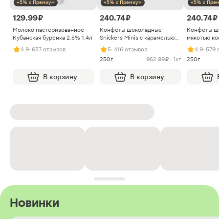
+5% с Премиум
+5% с Премиум
+5% с Пре
129.99 ₽
240.74 ₽
240.74 ₽
Молоко пастеризованное
Конфеты шоколадные
Конфеты ш
Кубанская буренка 2.5% 1.4л
Snickers Minis с карамелью
мякотью ко
арахисом и нугой
4.9
· 637 отзывов
5
· 416 отзывов
4.9
· 579
250г
962.99 ₽ · 1кг
250г
В корзину
В корзину
Новинки