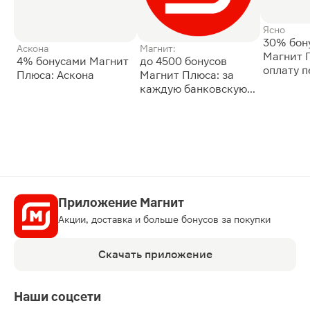
Ясно
30% бон
Аскона
Магнит:
Магнит 
4% бонусами Магнит
до 4500 бонусов
оплату 
Плюса: Аскона
Магнит Плюса: за
сессии: 
каждую банковскую
карту
Приложение Магнит
Акции, доставка и больше бонусов за покупки
Скачать приложение
Наши соцсети