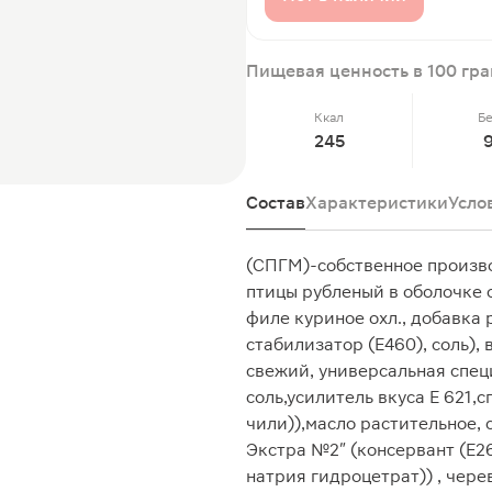
Пищевая ценность в 100 гр
Ккал
Б
245
Состав
Характеристики
Усло
(СПГМ)-собственное произв
птицы рубленый в оболочке 
филе куриное охл., добавка
стабилизатор (Е460), соль),
свежий, универсальная спец
соль,усилитель вкуса Е 621,
чили)),масло растительное,
Экстра №2" (консервант (Е26
натрия гидроцетрат)) , чер