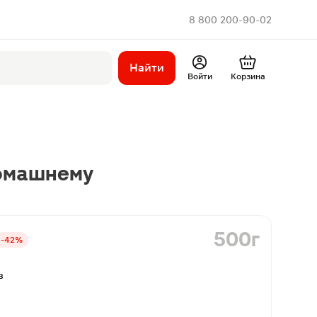
8 800 200-90-02
Найти
Войти
Корзина
омашнему
500г
-42%
в