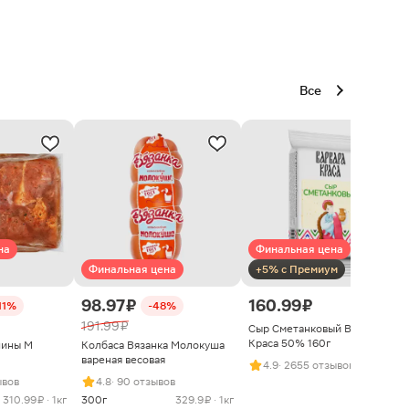
Все
на
Финальная цена
Финальная цена
+5% с Премиум
98.97 ₽
160.99 ₽
11%
-48%
191.99 ₽
Сыр Сметанковый Варвара
Краса 50% 160г
нины М
Колбаса Вязанка Молокуша
вареная весовая
4.9
· 2655 отзывов
ывов
4.8
· 90 отзывов
310.99 ₽ · 1кг
300г
329.9 ₽ · 1кг