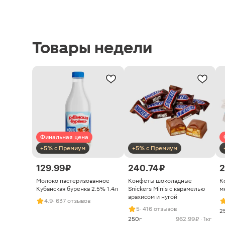
Товары недели
Финальная цена
+5% с Премиум
+5% с Премиум
129.99 ₽
240.74 ₽
2
Молоко пастеризованное
Конфеты шоколадные
К
Кубанская буренка 2.5% 1.4л
Snickers Minis с карамелью
м
арахисом и нугой
4.9
· 637 отзывов
5
· 416 отзывов
2
250г
962.99 ₽ · 1кг