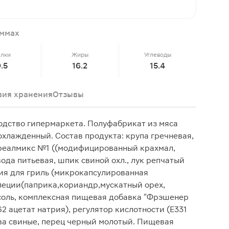
аммах
елки
Жиры
Углеводы
9.5
16.2
15.4
вия хранения
Отзывы
одство гипермаркета. Полуфабрикат из мяса
охлажденный. Состав продукта: крупа гречневая,
 реалмикс №1 ((модифицированный крахмал,
 вода питьевая, шпик свиной охл., лук репчатый
ия для гриль (микрокапсулированная
специи(паприка,кориандр,мускатный орех,
 соль, комплексная пищевая добавка "Фрэшенер
2 ацетат натрия), регулятор кислотности (Е331
ева свиные, перец черный молотый. Пищевая