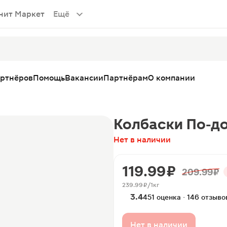
нит Маркет
Ещё
артнёров
Помощь
Вакансии
Партнёрам
О компании
Колбаски По-д
Нет в наличии
119.99 ₽
209.99 ₽
239.99 ₽/1кг
3.4
451 оценка · 146 отзыво
Нет в наличии