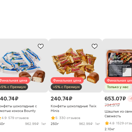
Финальная цена
Финальная цена
Финальная це
+5% с Премиум
+5% с Премиум
Только у нас
40.74 ₽
240.74 ₽
653.07 ₽
-
734.97 ₽
онфеты шоколадные с
Конфеты шоколадные Twix
якотью кокоса Bounty
Minis
Шашлык из сви
Свежесть
4.9
· 579 отзывов
5
· 330 отзывов
4.8
· 1529 отз
50г
962.99 ₽ · 1кг
250г
962.99 ₽ · 1кг
2.10кг