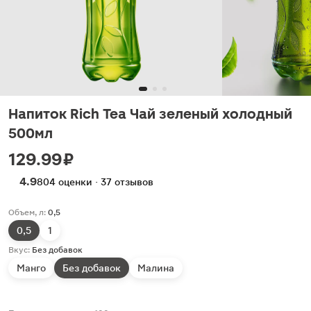
Напиток Rich Tea Чай зеленый холодный
500мл
129.99 ₽
4.9
804 оценки · 37 отзывов
Объем, л:
0,5
0,5
1
Вкус:
Без добавок
Манго
Без добавок
Малина