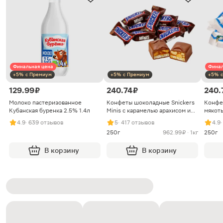
Финальная цена
Финал
+5% с Премиум
+5% с Премиум
+5% с
129.99 ₽
240.74 ₽
240.
Молоко пастеризованное
Конфеты шоколадные Snickers
Конфе
Кубанская буренка 2.5% 1.4л
Minis с карамелью арахисом и
мякоть
нугой
4.9
· 639 отзывов
5
· 417 отзывов
4.9
250г
962.99 ₽ · 1кг
250г
В корзину
В корзину