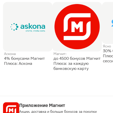
Ясно
30% 
Аскона
Магнит:
Плюс
4% бонусами Магнит
до 4500 бонусов Магнит
сесс
Плюса: Аскона
Плюса: за каждую
банковскую карту
Приложение Магнит
Акции, доставка и больше бонусов за покупки