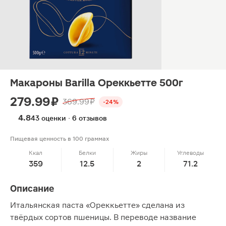
Макароны Barilla Ореккьетте 500г
279.99 ₽
369.99 ₽
-24%
4.8
43 оценки · 6 отзывов
Пищевая ценность в 100 граммах
Ккал
Белки
Жиры
Углеводы
359
12.5
2
71.2
Описание
Итальянская паста «Ореккьетте» сделана из
твёрдых сортов пшеницы. В переводе название