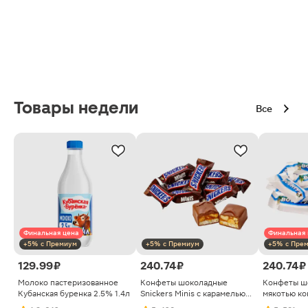
Товары недели
Все
Финальная цена
Финальная 
+5% с Премиум
+5% с Премиум
+5% с Пре
129.99 ₽
240.74 ₽
240.74 ₽
Молоко пастеризованное
Конфеты шоколадные
Конфеты ш
Кубанская буренка 2.5% 1.4л
Snickers Minis с карамелью
мякотью ко
арахисом и нугой