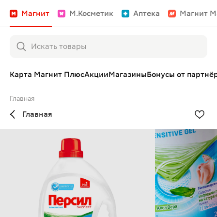
Магнит
М.Косметик
Аптека
Магнит М
Карта Магнит Плюс
Акции
Магазины
Бонусы от партнё
Главная
Главная