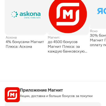
Ясно
30% бон
Аскона
Магнит:
Магнит 
4% бонусами Магнит
до 4500 бонусов
оплату 
Плюса: Аскона
Магнит Плюса: за
сессии: 
каждую банковскую
карту
Приложение Магнит
Акции, доставка и больше бонусов за покупки