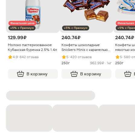
Финальная цена
Финальная 
+5% с Премиум
+5% с Премиум
+5% с Пре
129.99 ₽
240.74 ₽
240.74 ₽
Молоко пастеризованное
Конфеты шоколадные
Конфеты ш
Кубанская буренка 2.5% 1.4л
Snickers Minis с карамелью
мякотью ко
арахисом и нугой
4.9
· 642 отзыва
5
· 420 отзывов
5
· 580 о
250г
962.99 ₽ · 1кг
250г
В корзину
В корзину