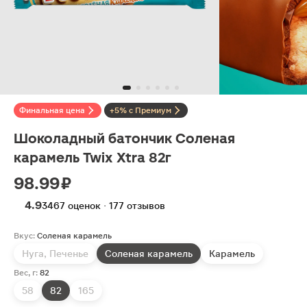
Финальная цена
+5% с Премиум
Шоколадный батончик Соленая
карамель Twix Xtra 82г
98.99 ₽
4.9
3467 оценок · 177 отзывов
Вкус:
Соленая карамель
Нуга, Печенье
Соленая карамель
Карамель
Вес, г:
82
58
82
165