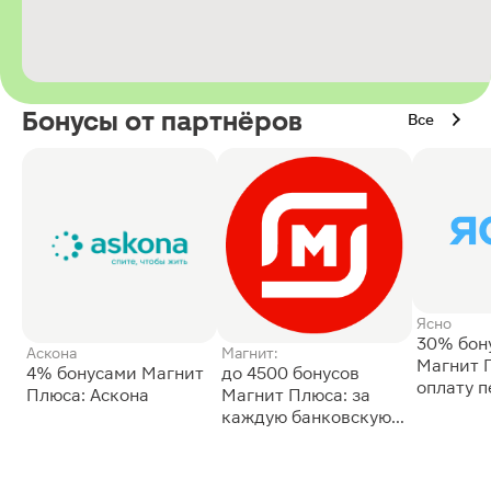
Бонусы от партнёров
Все
Ясно
30% бон
Аскона
Магнит:
Магнит 
4% бонусами Магнит
до 4500 бонусов
оплату 
Плюса: Аскона
Магнит Плюса: за
сессии: 
каждую банковскую
карту