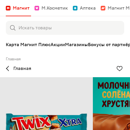
Магнит
М.Косметик
Аптека
Магнит М
Карта Магнит Плюс
Акции
Магазины
Бонусы от партнё
Главная
Главная