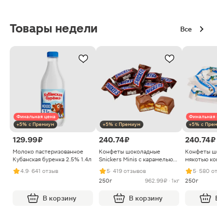
Товары недели
Все
Финальная цена
Финальная 
+5% с Премиум
+5% с Премиум
+5% с Пре
129.99 ₽
240.74 ₽
240.74 ₽
Молоко пастеризованное
Конфеты шоколадные
Конфеты ш
Кубанская буренка 2.5% 1.4л
Snickers Minis с карамелью
мякотью ко
арахисом и нугой
4.9
· 641 отзыв
5
· 419 отзывов
5
· 580 о
250г
962.99 ₽ · 1кг
250г
В корзину
В корзину