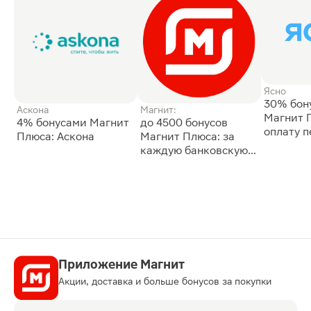
Ясно
30% бон
Аскона
Магнит:
Магнит 
4% бонусами Магнит
до 4500 бонусов
оплату 
Плюса: Аскона
Магнит Плюса: за
сессии: 
каждую банковскую
карту
Приложение Магнит
Акции, доставка и больше бонусов за покупки