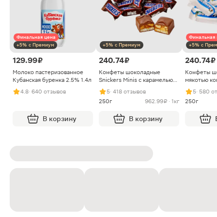
Финальная цена
Финальная 
+5% с Премиум
+5% с Премиум
+5% с Пре
129.99 ₽
240.74 ₽
240.74 ₽
Молоко пастеризованное
Конфеты шоколадные
Конфеты ш
Кубанская буренка 2.5% 1.4л
Snickers Minis с карамелью
мякотью ко
арахисом и нугой
4.8
· 640 отзывов
5
· 418 отзывов
5
· 580 о
250г
962.99 ₽ · 1кг
250г
В корзину
В корзину