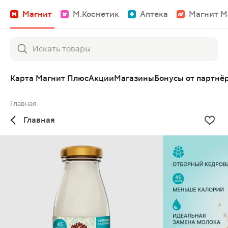
Магнит
М.Косметик
Аптека
Магнит М
Карта Магнит Плюс
Акции
Магазины
Бонусы от партнё
Главная
Главная