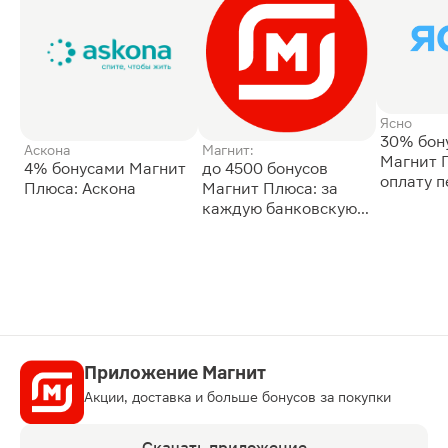
Ясно
30% бон
Аскона
Магнит:
Магнит 
4% бонусами Магнит
до 4500 бонусов
оплату 
Плюса: Аскона
Магнит Плюса: за
сессии: 
каждую банковскую
карту
Приложение Магнит
Акции, доставка и больше бонусов за покупки
Скачать приложение