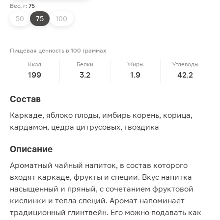
Вес, г:
75
50
75
100
Пищевая ценность в 100 граммах
Ккал
Белки
Жиры
Углеводы
199
3.2
1.9
42.2
Состав
Каркаде, яблоко плоды, имбирь корень, корица,
кардамон, цедра цитрусовых, гвоздика
Описание
Ароматный чайный напиток, в состав которого
входят каркаде, фрукты и специи. Вкус напитка
насыщенный и пряный, с сочетанием фруктовой
кислинки и тепла специй. Аромат напоминает
традиционный глинтвейн. Его можно подавать как