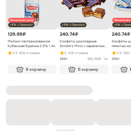
Финальная цена
Финальная 
+5% с Премиум
+5% с Премиум
+5% с Пре
129.99 ₽
240.74 ₽
240.74 ₽
Молоко пастеризованное
Конфеты шоколадные
Конфеты ш
Кубанская буренка 2.5% 1.4л
Snickers Minis с карамелью
мякотью ко
арахисом и нугой
4.9
· 638 отзывов
5
· 416 отзывов
4.9
· 580
250г
962.99 ₽ · 1кг
250г
В корзину
В корзину