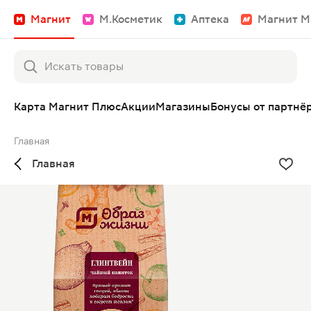
Магнит
М.Косметик
Аптека
Магнит М
Карта Магнит Плюс
Акции
Магазины
Бонусы от партнё
Главная
Главная