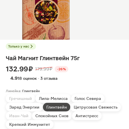
Только у нас
Чай Магнит Глинтвейн 75г
132.99 ₽
179.99 ₽
-26%
4.9
18 оценок · 3 отзыва
Линейка:
Глинтвейн
Гречишный
Липа-Мелисса
Голос Севера
Заряд Энергии
Глинтвейн
Цитрусовая Свежесть
Иван-Чай
Спокойных Снов
Антистресс
Крепкий Иммунитет