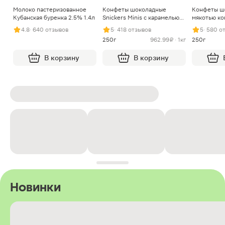
Молоко пастеризованное
Конфеты шоколадные
Конфеты ш
Кубанская буренка 2.5% 1.4л
Snickers Minis с карамелью
мякотью ко
арахисом и нугой
4.8
· 640 отзывов
5
· 418 отзывов
5
· 580 о
250г
962.99 ₽ · 1кг
250г
В корзину
В корзину
Новинки