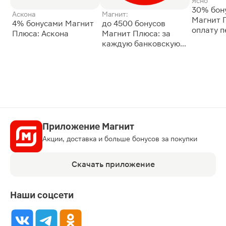
Ясно
30% бон
Аскона
Магнит:
Магнит 
4% бонусами Магнит
до 4500 бонусов
оплату 
Плюса: Аскона
Магнит Плюса: за
сессии: 
каждую банковскую
карту
Приложение Магнит
Акции, доставка и больше бонусов за покупки
Скачать приложение
Наши соцсети