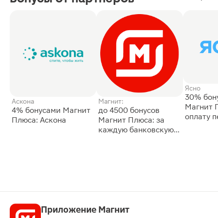
Ясно
30% бон
Аскона
Магнит:
Магнит 
4% бонусами Магнит
до 4500 бонусов
оплату 
Плюса: Аскона
Магнит Плюса: за
сессии: 
каждую банковскую
карту
Приложение Магнит