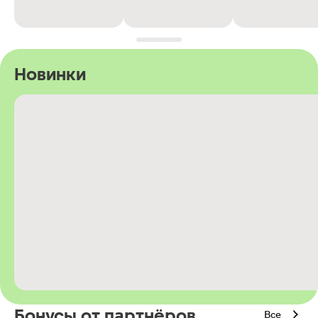
Новинки
Бонусы от партнёров
Все