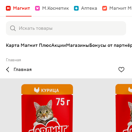
Магнит
М.Косметик
Аптека
Магнит М
Карта Магнит Плюс
Акции
Магазины
Бонусы от партнё
Главная
Главная