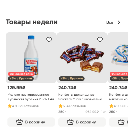
Товары недели
Все
Финальная цена
Финальная 
+5% с Премиум
+5% с Премиум
+5% с Пре
129.99 ₽
240.74 ₽
240.74 ₽
Молоко пастеризованное
Конфеты шоколадные
Конфеты ш
Кубанская буренка 2.5% 1.4л
Snickers Minis с карамелью
мякотью ко
арахисом и нугой
4.9
· 639 отзывов
5
· 417 отзывов
4.9
· 580
250г
962.99 ₽ · 1кг
250г
В корзину
В корзину