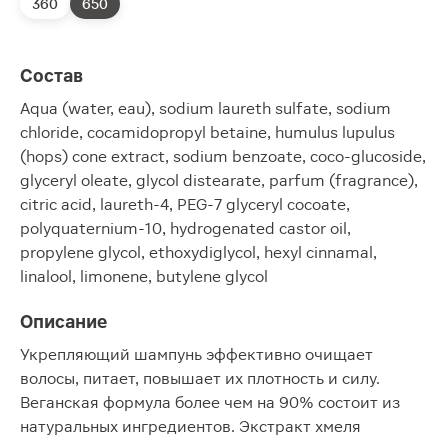
360
650
Состав
Aqua (water, eau), sodium laureth sulfate, sodium
chloride, cocamidopropyl betaine, humulus lupulus
(hops) cone extract, sodium benzoate, coco-glucoside,
glyceryl oleate, glycol distearate, parfum (fragrance),
citric acid, laureth-4, PEG-7 glyceryl cocoate,
polyquaternium-10, hydrogenated castor oil,
propylene glycol, ethoxydiglycol, hexyl cinnamal,
linalool, limonene, butylene glycol
Описание
Укрепляющий шампунь эффективно очищает
волосы, питает, повышает их плотность и силу.
Веганская формула более чем на 90% состоит из
натуральных ингредиентов. Экстракт хмеля