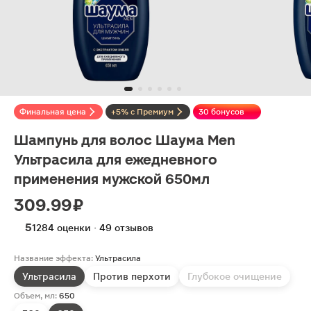
Финальная цена
+5% с Премиум
30 бонусов
Шампунь для волос Шаума Men
Ультрасила для ежедневного
применения мужской 650мл
309.99 ₽
5
1284 оценки · 49 отзывов
Название эффекта:
Ультрасила
Ультрасила
Против перхоти
Глубокое очищение
Объем, мл:
650