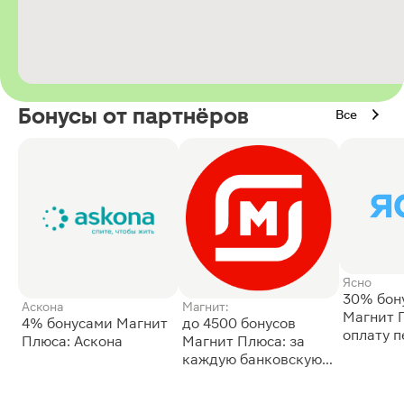
Бонусы от партнёров
Все
Ясно
30% бон
Аскона
Магнит:
Магнит 
4% бонусами Магнит
до 4500 бонусов
оплату 
Плюса: Аскона
Магнит Плюса: за
сессии: 
каждую банковскую
карту