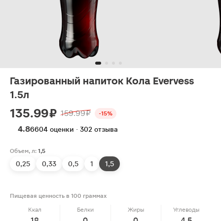
Газированный напиток Кола Evervess
1.5л
135.99 ₽
159.99 ₽
-15%
4.8
6604 оценки · 302 отзыва
Объем, л:
1,5
0,25
0,33
0,5
1
1,5
Пищевая ценность в 100 граммах
Ккал
Белки
Жиры
Углеводы
18
0
0
4.5