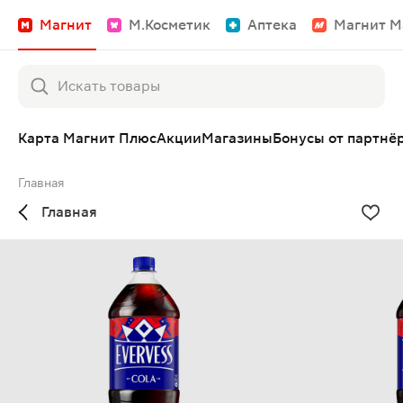
Магнит
М.Косметик
Аптека
Магнит М
Карта Магнит Плюс
Акции
Магазины
Бонусы от партнё
Главная
Главная