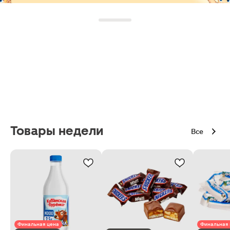
Товары недели
Все
Финальная цена
Финальная 