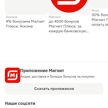
Ясно
30% бон
Аскона
Магнит:
Магнит 
4% бонусами Магнит
до 4500 бонусов
оплату 
Плюса: Аскона
Магнит Плюса: за
сессии: 
каждую банковскую
карту
Приложение Магнит
Акции, доставка и больше бонусов за покупки
Скачать приложение
Наши соцсети