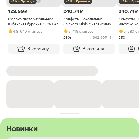
+5% с Премиум
+5% с Премиум
+5% с Пре
129.99 ₽
240.74 ₽
240.74 ₽
Молоко пастеризованное
Конфеты шоколадные
Конфеты ш
Кубанская буренка 2.5% 1.4л
Snickers Minis с карамелью
мякотью ко
арахисом и нугой
4.8
· 640 отзывов
5
· 419 отзывов
5
· 580 о
250г
962.99 ₽ · 1кг
250г
В корзину
В корзину
Новинки