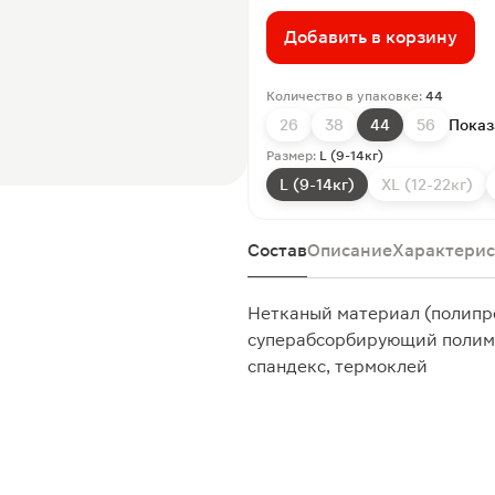
Добавить в корзину
Количество в упаковке:
44
26
38
44
56
Показ
Размер:
L (9-14кг)
L (9-14кг)
XL (12-22кг)
Состав
Описание
Характерис
Нетканый материал (полипр
суперабсорбирующий полиме
спандекс, термоклей