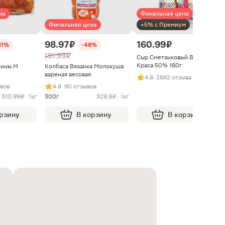
на
Финальная цена
Финальная цена
+5% с Премиум
98.97 ₽
160.99 ₽
11%
-48%
191.99 ₽
Сыр Сметанковый Варвара
Краса 50% 160г
нины М
Колбаса Вязанка Молокуша
вареная весовая
4.8
· 2662 отзыва
ывов
4.8
· 90 отзывов
310.99 ₽ · 1кг
300г
329.9 ₽ · 1кг
орзину
В корзину
В корзину