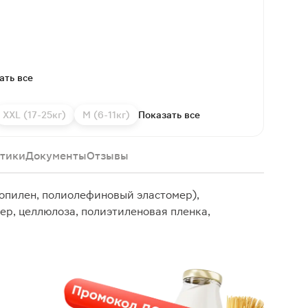
ать все
XXL (17-25кг)
M (6-11кг)
Показать все
тики
Документы
Отзывы
опилен, полиолефиновый эластомер),
р, целлюлоза, полиэтиленовая пленка,