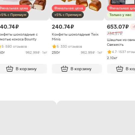
Финальная цена
Финальная цена
Финальная це
+5% с Премиум
+5% с Премиум
Только у нас
40.74 ₽
240.74 ₽
653.07 ₽
-
734.97 ₽
онфеты шоколадные с
Конфеты шоколадные Twix
якотью кокоса Bounty
Minis
Шашлык из сви
Свежесть
5
· 580 отзывов
5
· 330 отзывов
4.7
· 1537 отз
50г
962.99 ₽ · 1кг
250г
962.99 ₽ · 1кг
2.10кг
В корзину
В корзину
В к