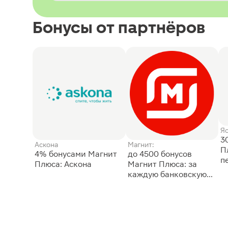
Бонусы от партнёров
Я
3
Аскона
Магнит:
П
4% бонусами Магнит
до 4500 бонусов
п
Плюса: Аскона
Магнит Плюса: за
каждую банковскую
карту