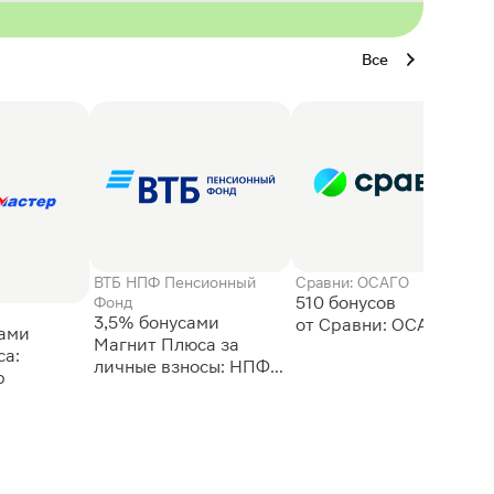
Все
ВТБ НПФ Пенсионный
Сравни: ОСАГО
510 бонусов
Фонд
3,5% бонусами
сами
Магнит Плюса за
а:
личные взносы: НПФ
р
ВТБ