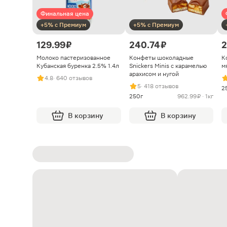
Финальная цена
+5% с Премиум
+5% с Премиум
129.99 ₽
240.74 ₽
2
Молоко пастеризованное
Конфеты шоколадные
К
Кубанская буренка 2.5% 1.4л
Snickers Minis с карамелью
м
арахисом и нугой
4.8
· 640 отзывов
5
· 418 отзывов
2
250г
962.99 ₽ · 1кг
В корзину
В корзину