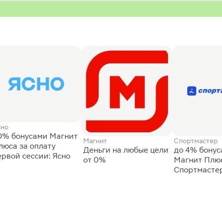
сно
0% бонусами Магнит
Магнит
Спортмастер
люса за оплату
Деньги на любые цели
до 4% бону
ервой сессии: Ясно
от 0%
Магнит Плюс
Спортмасте