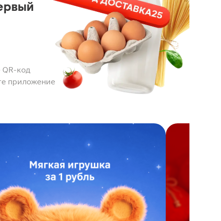
ервый
 QR-код
те приложение