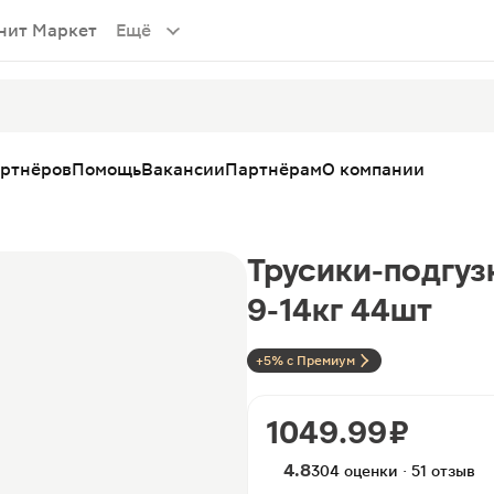
нит Маркет
Ещё
артнёров
Помощь
Вакансии
Партнёрам
О компании
Трусики-подгузн
9-14кг 44шт
+5% с Премиум
1049.99 ₽
4.8
304 оценки · 51 отзыв