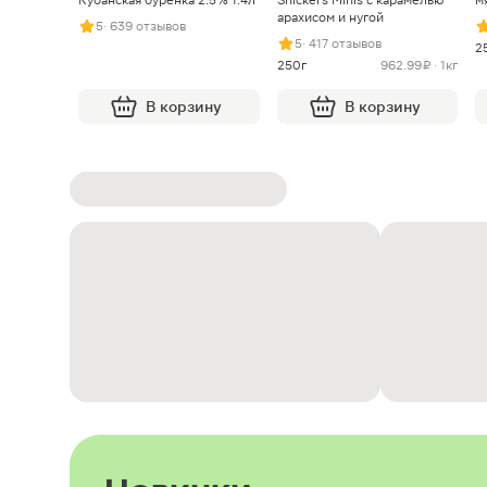
арахисом и нугой
5
· 639 отзывов
5
· 417 отзывов
2
250г
962.99 ₽ · 1кг
В корзину
В корзину