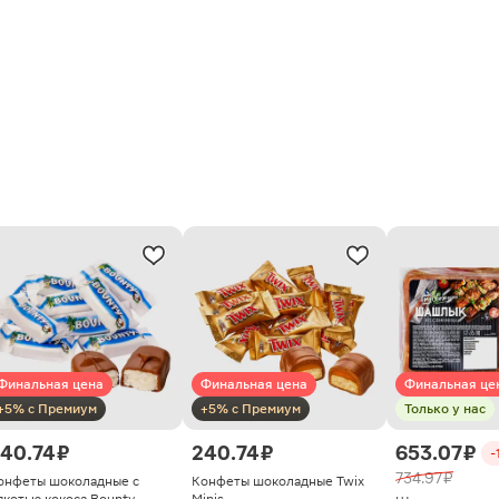
Финальная цена
Финальная цена
Финальная це
+5% с Премиум
+5% с Премиум
Только у нас
40.74 ₽
240.74 ₽
653.07 ₽
-
734.97 ₽
онфеты шоколадные с
Конфеты шоколадные Twix
якотью кокоса Bounty
Minis