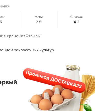
аммах
елки
Жиры
Углеводы
3
2.5
4.2
вия хранения
Отзывы
ванием заквасочных культур
ервый