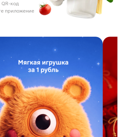
 QR-код
те приложение