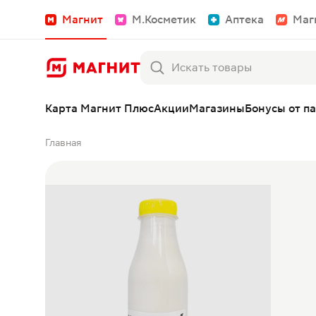
Магнит
М.Косметик
Аптека
Маг
Карта Магнит Плюс
Акции
Магазины
Бонусы от п
Главная