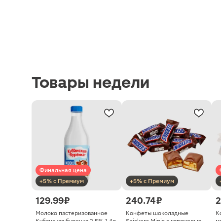
Товары недели
Финальная цена
+5% с Премиум
+5% с Премиум
129.99 ₽
240.74 ₽
2
Молоко пастеризованное
Конфеты шоколадные
К
Кубанская буренка 2.5% 1.4л
Snickers Minis с карамелью
м