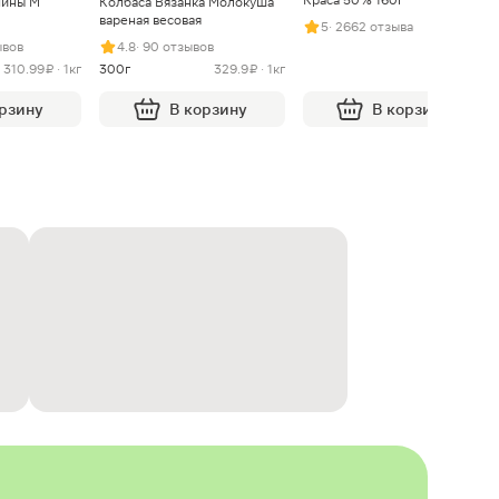
нины М
Колбаса Вязанка Молокуша
вареная весовая
5
· 2662 отзыва
ывов
4.8
· 90 отзывов
310.99 ₽ · 1кг
300г
329.9 ₽ · 1кг
орзину
В корзину
В корзину