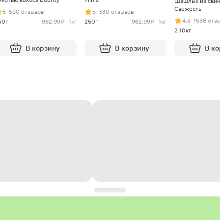
Шашлык из сви
Свежесть
5
· 580 отзывов
5
· 330 отзывов
4.8
· 1536 отз
50г
962.99 ₽ · 1кг
250г
962.99 ₽ · 1кг
2.10кг
В корзину
В корзину
В к