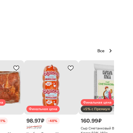
Все
на
Финальная цена
Финальная цена
+5% с Премиум
98.97 ₽
160.99 ₽
11%
-48%
191.99 ₽
Сыр Сметанковый Варвара
Краса 50% 160г