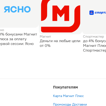
сно
0% бонусами Магнит
Магнит
Спортмастер
люса за оплату
Деньги на любые цели
до 4% бону
ервой сессии: Ясно
от 0%
Магнит Плюс
Спортмасте
Покупателям
Карта Магнит Плюс
Промокоды Доставки