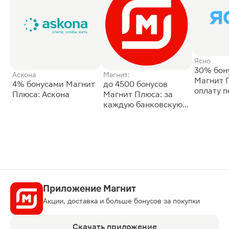
Ясно
30% бон
Аскона
Магнит:
Магнит 
4% бонусами Магнит
до 4500 бонусов
оплату 
Плюса: Аскона
Магнит Плюса: за
сессии: 
каждую банковскую
карту
Приложение Магнит
Акции, доставка и больше бонусов за покупки
Скачать приложение