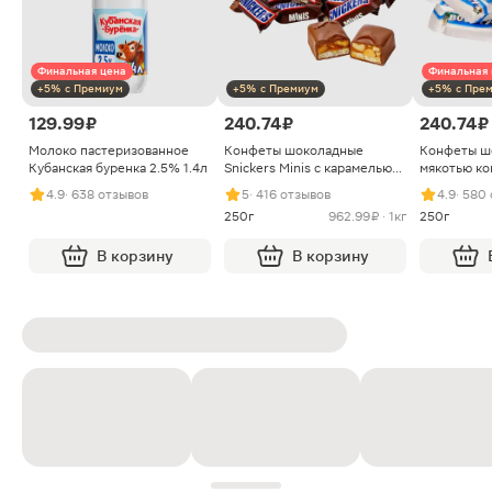
Финальная цена
Финальная 
+5% с Премиум
+5% с Премиум
+5% с Пре
129.99 ₽
240.74 ₽
240.74 ₽
Молоко пастеризованное
Конфеты шоколадные
Конфеты ш
Кубанская буренка 2.5% 1.4л
Snickers Minis с карамелью
мякотью ко
арахисом и нугой
4.9
· 638 отзывов
5
· 416 отзывов
4.9
· 580
250г
962.99 ₽ · 1кг
250г
В корзину
В корзину