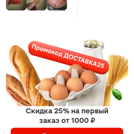
разогреть по максимуму.В пачке
большой пакет с чипсиками их
очень много,взяла две пачки,а
теперь думаю,нужно было
покупать больше масла,масла
использовала 250 мл,в литровую
кастрюльку,чипсы очень
тонюсенькие.
Скидка 25% на первый
заказ от 1000 ₽