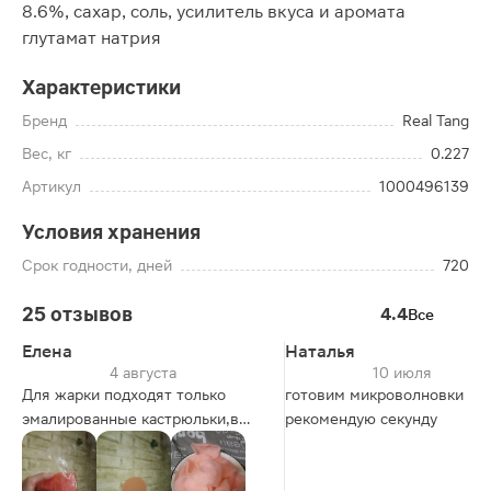
8.6%, сахар, соль, усилитель вкуса и аромата
глутамат натрия
Характеристики
Бренд
Real Tang
Вес, кг
0.227
Артикул
1000496139
Условия хранения
Срок годности, дней
720
25 отзывов
4.4
Все
Елена
Наталья
4 августа
10 июля
Для жарки подходят только
готовим микроволновки
эмалированные кастрюльки,в
рекомендую секунду
железных они не
раскрываются,масло нужно