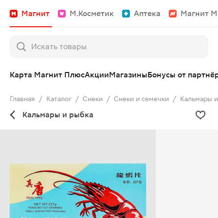
Магнит
М.Косметик
Аптека
Магнит М
Карта Магнит Плюс
Акции
Магазины
Бонусы от партнё
Главная
/
Каталог
/
Снеки
/
Снеки и семечки
/
Кальмары и
Кальмары и рыбка