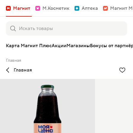
Магнит
М.Косметик
Аптека
Магнит М
Карта Магнит Плюс
Акции
Магазины
Бонусы от партнё
Главная
Главная