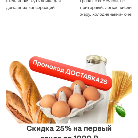
стеклянная бутылочка для
гранат с семечкой. не
домашних консерваций
приторный, лёгкая кислинка
жару, холодненький- очень
вкусно))
Скидка 25% на первый