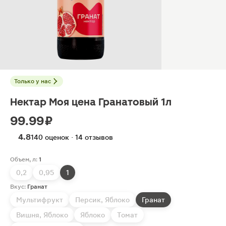
Только у нас
Нектар Моя цена Гранатовый 1л
99.99 ₽
4.8
140 оценок · 14 отзывов
Объем, л:
1
0,2
0,95
1
Вкус:
Гранат
Мультифрукт
Персик, Яблоко
Гранат
Вишня, Яблоко
Яблоко
Томат