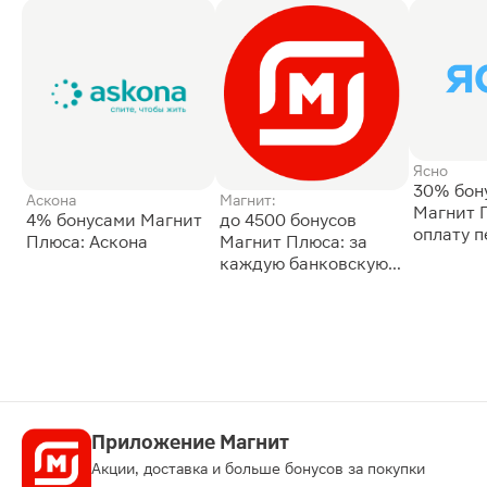
Ясно
30% бон
Аскона
Магнит:
Магнит 
4% бонусами Магнит
до 4500 бонусов
оплату 
Плюса: Аскона
Магнит Плюса: за
сессии: 
каждую банковскую
карту
Приложение Магнит
Акции, доставка и больше бонусов за покупки