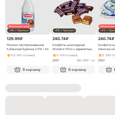
Финальная цена
Финальная 
+5% с Премиум
+5% с Премиум
+5% с Пре
129.99 ₽
240.74 ₽
240.74 ₽
Молоко пастеризованное
Конфеты шоколадные
Конфеты ш
Кубанская буренка 2.5% 1.4л
Snickers Minis с карамелью
мякотью ко
арахисом и нугой
4.8
· 640 отзывов
5
· 419 отзывов
5
· 580 о
250г
962.99 ₽ · 1кг
250г
В корзину
В корзину