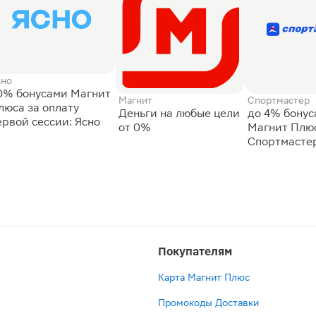
сно
0% бонусами Магнит
Магнит
Спортмастер
люса за оплату
Деньги на любые цели
до 4% бону
ервой сессии: Ясно
от 0%
Магнит Плюс
Спортмасте
Покупателям
Карта Магнит Плюс
Промокоды Доставки