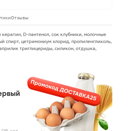
тики
Отзывы
 кератин, D-пантенол, сок клубники, молочные
ый спирт, цетримониум хлорид, пропиленгликоль,
априлик триглицериды, силикон, отдушка,
ервый
 QR-код