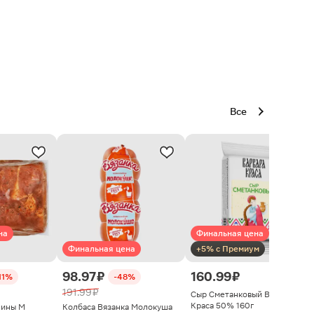
Все
на
Финальная цена
Финальная цена
+5% с Премиум
98.97 ₽
160.99 ₽
11%
-48%
191.99 ₽
Сыр Сметанковый Варвара
Краса 50% 160г
нины М
Колбаса Вязанка Молокуша