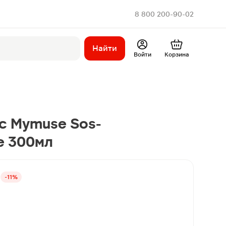
8 800 200-90-02
Найти
Войти
Корзина
с Mymuse Sos-
е 300мл
-11%