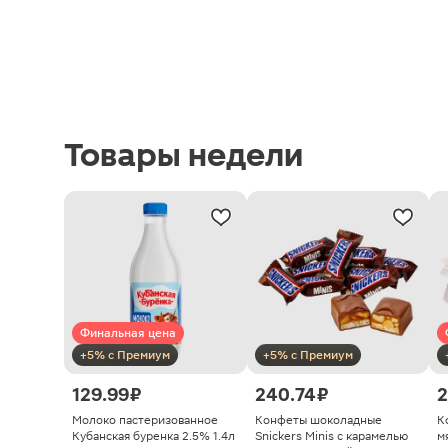
Товары недели
Финальная цена
+5% с Премиум
+5% с Премиум
129.99 ₽
240.74 ₽
2
Молоко пастеризованное
Конфеты шоколадные
К
Кубанская буренка 2.5% 1.4л
Snickers Minis с карамелью
м