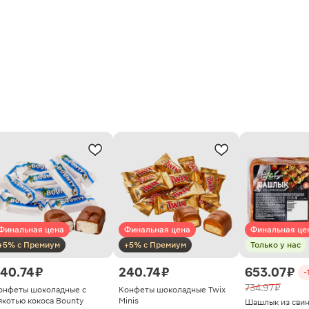
Финальная цена
Финальная цена
Финальная це
+5% с Премиум
+5% с Премиум
Только у нас
40.74 ₽
240.74 ₽
653.07 ₽
-
734.97 ₽
онфеты шоколадные с
Конфеты шоколадные Twix
якотью кокоса Bounty
Minis
Шашлык из сви