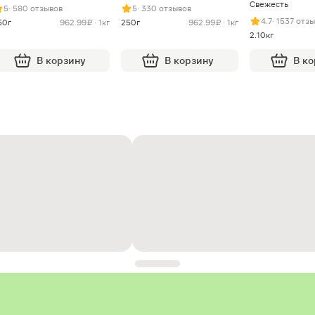
Свежесть
5
· 580 отзывов
5
· 330 отзывов
4.7
· 1537 отз
50г
962.99 ₽ · 1кг
250г
962.99 ₽ · 1кг
2.10кг
В корзину
В корзину
В к