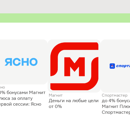
сно
0% бонусами Магнит
Магнит
Спортмастер
люса за оплату
Деньги на любые цели
до 4% бону
ервой сессии: Ясно
от 0%
Магнит Плюс
Спортмасте