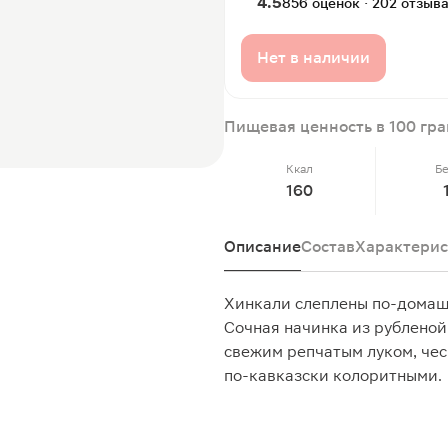
4.5
856 оценок · 202 отзыв
Нет в наличии
Пищевая ценность в 100 гр
Ккал
Б
160
Описание
Состав
Характерис
Хинкали слеплены по-домашн
Сочная начинка из рубленой
свежим репчатым луком, чес
по-кавказски колоритными.