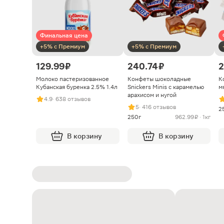
Финальная цена
+5% с Премиум
+5% с Премиум
129.99 ₽
240.74 ₽
2
Молоко пастеризованное
Конфеты шоколадные
К
Кубанская буренка 2.5% 1.4л
Snickers Minis с карамелью
м
арахисом и нугой
4.9
· 638 отзывов
5
· 416 отзывов
2
250г
962.99 ₽ · 1кг
В корзину
В корзину