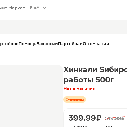
нит Маркет
Ещё
артнёров
Помощь
Вакансии
Партнёрам
О компании
Хинкали Sибирс
работы 500г
Нет в наличии
Суперцена
399.99 ₽
519.99 ₽