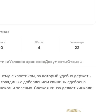
а
аммах
елки
Жиры
Углеводы
10
4
22
тики
Условия хранения
Документы
Отзывы
ему, с хвостиком, за который удобно держать.
 говядины с добавлением свинины сдобрена
ноком и зеленью. Свежая кинза делает хинкали