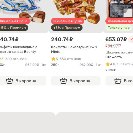
Финальная цена
Финальная цена
Финальная це
+5% с Премиум
+5% с Премиум
Только у нас
40.74 ₽
240.74 ₽
653.07 ₽
-
734.97 ₽
онфеты шоколадные с
Конфеты шоколадные Twix
якотью кокоса Bounty
Minis
Шашлык из сви
Свежесть
5
· 580 отзывов
5
· 330 отзывов
4.8
· 1531 отз
50г
962.99 ₽ · 1кг
250г
962.99 ₽ · 1кг
2.10кг
В корзину
В корзину
В к