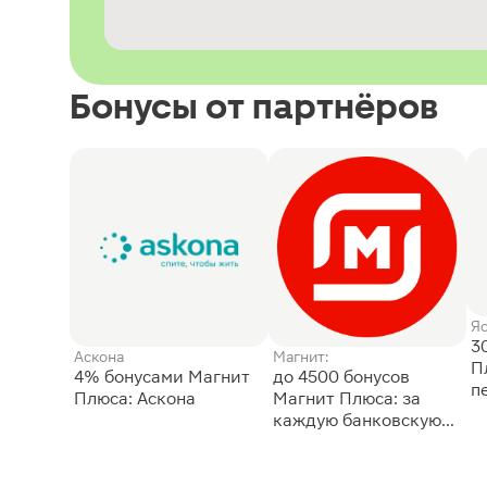
Бонусы от партнёров
Я
3
Аскона
Магнит:
П
4% бонусами Магнит
до 4500 бонусов
п
Плюса: Аскона
Магнит Плюса: за
каждую банковскую
карту