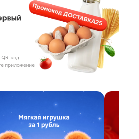
ервый
 QR-код
те приложение