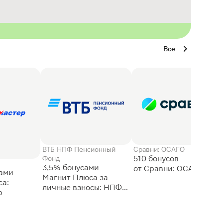
Все
ВТБ НПФ Пенсионный
Сравни: ОСАГО
510 бонусов
Фонд
3,5% бонусами
сами
Магнит Плюса за
а:
личные взносы: НПФ
р
ВТБ