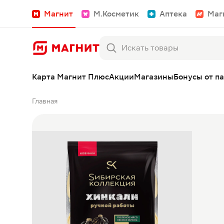
Магнит
М.Косметик
Аптека
Маг
Карта Магнит Плюс
Акции
Магазины
Бонусы от п
Главная