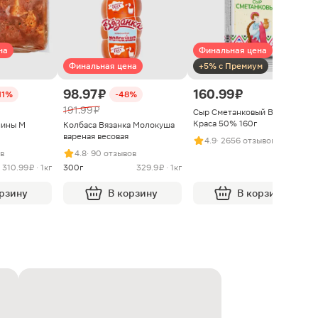
на
Финальная цена
Финальная цена
+5% с Премиум
98.97 ₽
160.99 ₽
11%
-48%
191.99 ₽
Сыр Сметанковый Варвара
Краса 50% 160г
нины М
Колбаса Вязанка Молокуша
вареная весовая
4.9
· 2656 отзывов
ыв
4.8
· 90 отзывов
310.99 ₽ · 1кг
300г
329.9 ₽ · 1кг
орзину
В корзину
В корзину