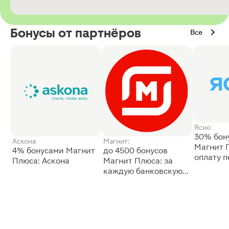
Бонусы от партнёров
Все
Ясно
30% бон
Аскона
Магнит:
Магнит 
4% бонусами Магнит
до 4500 бонусов
оплату 
Плюса: Аскона
Магнит Плюса: за
сессии: 
каждую банковскую
карту