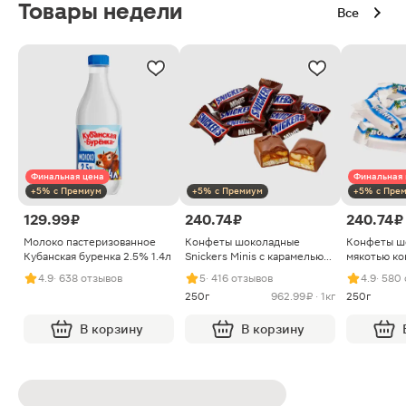
Товары недели
Все
Финальная цена
Финальная 
+5% с Премиум
+5% с Премиум
+5% с Пре
129.99 ₽
240.74 ₽
240.74 ₽
Молоко пастеризованное
Конфеты шоколадные
Конфеты ш
Кубанская буренка 2.5% 1.4л
Snickers Minis с карамелью
мякотью ко
арахисом и нугой
4.9
· 638 отзывов
5
· 416 отзывов
4.9
· 580
250г
962.99 ₽ · 1кг
250г
В корзину
В корзину