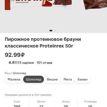
Пирожное протеиновое брауни
классическое Proteinrex 50г
92.99 ₽
4.8
1173 оценки · 101 отзыв
Вкус:
Шоколад
Малина
Шоколад
Вишня
Мята
Банан
Пищевая ценность в 100 граммах
Ккал
Белки
Жиры
Углеводы
385
12
28
18