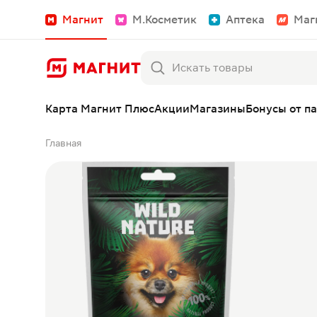
Магнит
М.Косметик
Аптека
Маг
Карта Магнит Плюс
Акции
Магазины
Бонусы от п
Главная