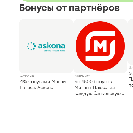
Бонусы от партнёров
Я
3
Аскона
Магнит:
П
4% бонусами Магнит
до 4500 бонусов
п
Плюса: Аскона
Магнит Плюса: за
каждую банковскую
карту