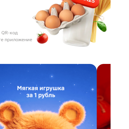
 QR-код
те приложение