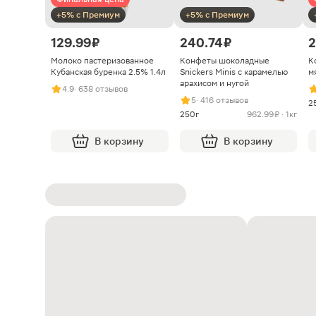
+5% с Премиум
+5% с Премиум
129.99 ₽
240.74 ₽
2
Молоко пастеризованное
Конфеты шоколадные
К
Кубанская буренка 2.5% 1.4л
Snickers Minis с карамелью
м
арахисом и нугой
4.9
· 638 отзывов
5
· 416 отзывов
2
250г
962.99 ₽ · 1кг
В корзину
В корзину