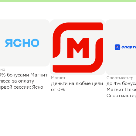
сно
0% бонусами Магнит
Магнит
Спортмастер
люса за оплату
Деньги на любые цели
до 4% бону
ервой сессии: Ясно
от 0%
Магнит Плюс
Спортмасте