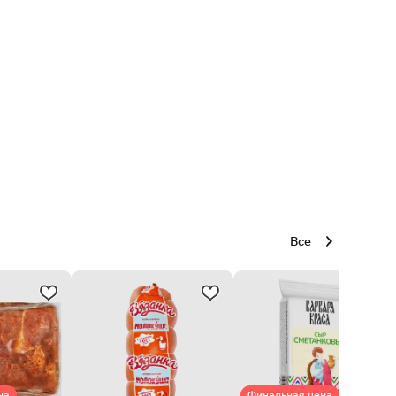
Все
на
Финальная цена