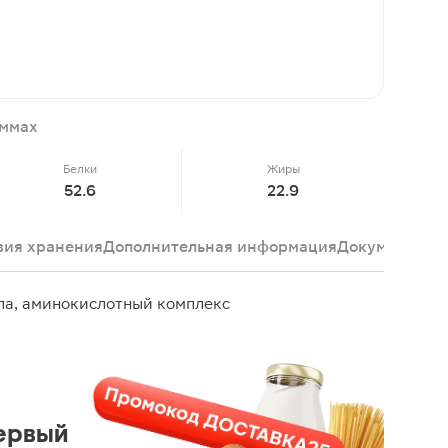
аммах
Белки
Жиры
52.6
22.9
вия хранения
Дополнительная информация
Документы
От
ла, аминокислотный комплекс
ервый