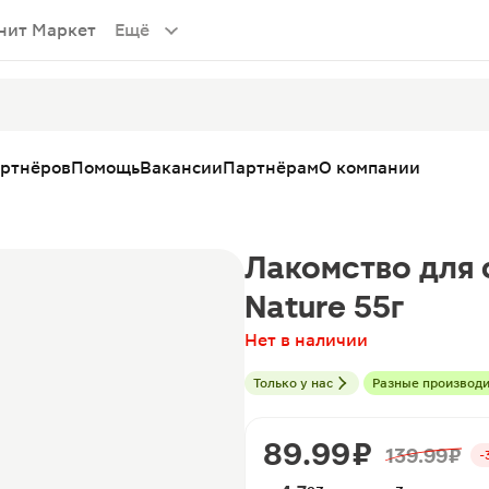
нит Маркет
Ещё
артнёров
Помощь
Вакансии
Партнёрам
О компании
Лакомство для 
Nature 55г
Нет в наличии
Только у нас
Разные производ
89.99 ₽
139.99 ₽
-