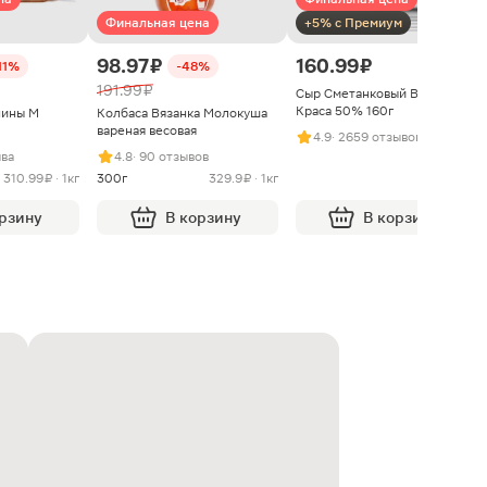
Финальная цена
+5% с Премиум
98.97 ₽
160.99 ₽
11%
-48%
191.99 ₽
Сыр Сметанковый Варвара
Краса 50% 160г
нины М
Колбаса Вязанка Молокуша
вареная весовая
4.9
· 2659 отзывов
ыва
4.8
· 90 отзывов
310.99 ₽ · 1кг
300г
329.9 ₽ · 1кг
орзину
В корзину
В корзину