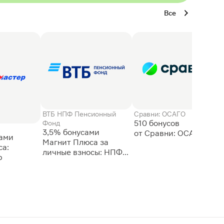
Все
ВТБ НПФ Пенсионный
Сравни: ОСАГО
510 бонусов
Фонд
3,5% бонусами
сами
Магнит Плюса за
а:
личные взносы: НПФ
р
ВТБ