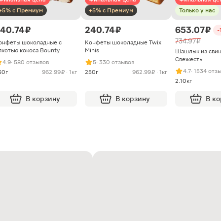
+5% с Премиум
+5% с Премиум
Только у нас
40.74 ₽
240.74 ₽
653.07 ₽
-
734.97 ₽
онфеты шоколадные с
Конфеты шоколадные Twix
якотью кокоса Bounty
Minis
Шашлык из сви
Свежесть
4.9
· 580 отзывов
5
· 330 отзывов
4.7
· 1534 отз
50г
962.99 ₽ · 1кг
250г
962.99 ₽ · 1кг
2.10кг
В корзину
В корзину
В к