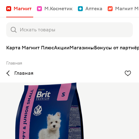
Магнит
М.Косметик
Аптека
Магнит М
Карта Магнит Плюс
Акции
Магазины
Бонусы от партнё
Главная
Главная