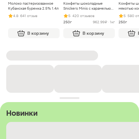
Молоко пастеризованное
Конфеты шоколадные
Конфеты ш
Кубанская буренка 2.5% 1.4л
Snickers Minis с карамелью
мякотью ко
арахисом и нугой
4.8
· 641 отзыв
5
· 420 отзывов
5
· 580 о
250г
962.99 ₽ · 1кг
250г
В корзину
В корзину
Новинки