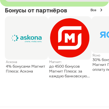
Бонусы от партнёров
Все
Ясно
30% бон
Аскона
Магнит:
Магнит 
4% бонусами Магнит
до 4500 бонусов
оплату 
Плюса: Аскона
Магнит Плюса: за
сессии: 
каждую банковскую
карту