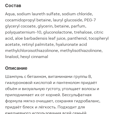
Состав
Aqua, sodium laureth sulfate, sodium chloride,
cocamidopropyl betaine, lauryl glucoside, PEG-7
glyceryl cocoate, glycerin, betaine, parfum,
polyquaternium-10, gluconolactone, trehalose, citric
acid, aloe barbadensis leaf juice, panthenol, tocopheryl
acetate, retinyl palmitate, hyaluronate acid
methylchloroisothiazolinone, methylisothiazolinone,
linalool, hexyl cinnamal
Описание
Шампунь с бетаином, витаминами группы B,
гиалуроновой кислотой и пантенолом придаёт
объём и визуальную густоту, утолщает волосы и
приподнимает их от корней. Бессульфатная
формула мягко очищает, сохраняя гидробаланс,
придаёт блеск и лёгкость. Подходит для
ежедневного использования всей семьёй.