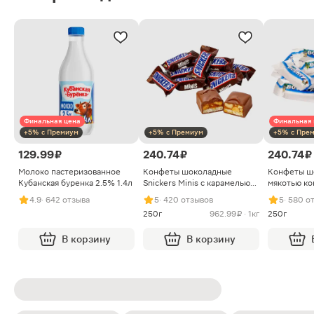
Финальная цена
Финальная 
+5% с Премиум
+5% с Премиум
+5% с Пре
129.99 ₽
240.74 ₽
240.74 ₽
Молоко пастеризованное
Конфеты шоколадные
Конфеты ш
Кубанская буренка 2.5% 1.4л
Snickers Minis с карамелью
мякотью ко
арахисом и нугой
4.9
· 642 отзыва
5
· 420 отзывов
5
· 580 о
250г
962.99 ₽ · 1кг
250г
В корзину
В корзину