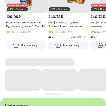
Финальная цена
Финальная 
+5% с Премиум
+5% с Премиум
+5% с Пре
129.99 ₽
240.74 ₽
240.74 ₽
Молоко пастеризованное
Конфеты шоколадные
Конфеты ш
Кубанская буренка 2.5% 1.4л
Snickers Minis с карамелью
мякотью ко
арахисом и нугой
4.9
· 642 отзыва
5
· 420 отзывов
5
· 581 о
250г
962.99 ₽ · 1кг
250г
В корзину
В корзину