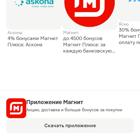
Ясно
30% бон
Аскона
Магнит:
Магнит 
4% бонусами Магнит
до 4500 бонусов
оплату 
Плюса: Аскона
Магнит Плюса: за
сессии: 
каждую банковскую
карту
Приложение Магнит
Акции, доставка и больше бонусов за покупки
Скачать приложение