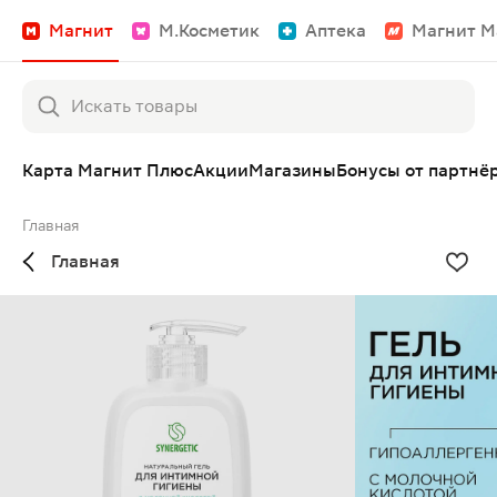
Магнит
М.Косметик
Аптека
Магнит М
Карта Магнит Плюс
Акции
Магазины
Бонусы от партнё
Главная
Главная