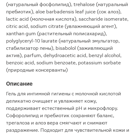
(натуральный фосфолипид), trehalose (натуральный
пребиотик), aloe barbadensis leaf juice (сок алоэ),
lactic acid (молочная кислота), saccharide isomerate,
citric acid, sodium citrate (увлажняющий агент),
xanthan gum (растительный полисахарид),
polyglyceryl-10 laurate (натуральный эмульгатор,
стабилизатор пены), bisabolol (заживляющий
актив), parfum, dehydroacetic acid, benzyl alcohol,
benzoic acid, sodium benzoate, potassium sorbate
(природные консерванты)
Описание
Гель для интимной гигиены с молочной кислотой
деликатно очищает и увлажняет кожу,
поддерживает естественный pH и микрофлору.
Софоролипид и пребиотик сохраняют баланс,
трегалоза и алоэ вера смягчают и снимают
раздражение. Подходит для чувствительной кожи и