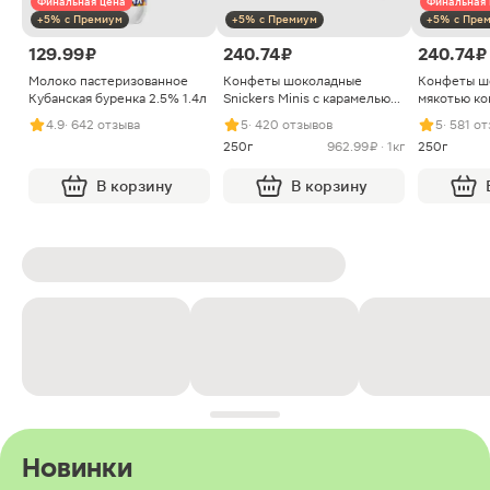
Финальная цена
Финальная 
+5% с Премиум
+5% с Премиум
+5% с Пре
129.99 ₽
240.74 ₽
240.74 ₽
Молоко пастеризованное
Конфеты шоколадные
Конфеты ш
Кубанская буренка 2.5% 1.4л
Snickers Minis с карамелью
мякотью ко
арахисом и нугой
4.9
· 642 отзыва
5
· 420 отзывов
5
· 581 о
250г
962.99 ₽ · 1кг
250г
В корзину
В корзину
Новинки