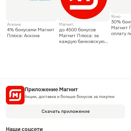
Ясно
30% бон
Аскона
Магнит:
Магнит 
4% бонусами Магнит
до 4500 бонусов
оплату 
Плюса: Аскона
Магнит Плюса: за
сессии: 
каждую банковскую
карту
Приложение Магнит
Акции, доставка и больше бонусов за покупки
Скачать приложение
Наши соцсети