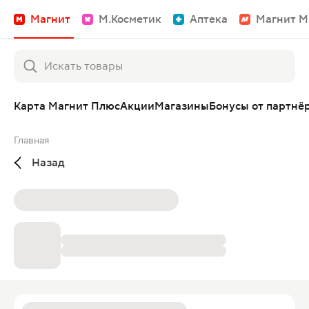
Магнит
М.Косметик
Аптека
Магнит М
Карта Магнит Плюс
Акции
Магазины
Бонусы от партнё
Главная
Назад