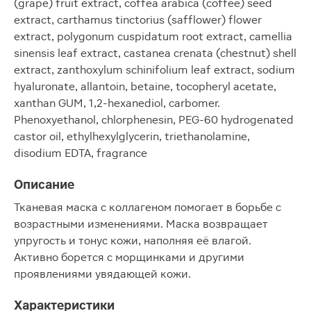
(grape) fruit extract, coffea arabica (coffee) seed
extract, carthamus tinctorius (safflower) flower
extract, polygonum cuspidatum root extract, camellia
sinensis leaf extract, castanea crenata (chestnut) shell
extract, zanthoxylum schinifolium leaf extract, sodium
hyaluronate, allantoin, betaine, tocopheryl acetate,
xanthan GUM, 1,2-hexanediol, carbomer.
Phenoxyethanol, chlorphenesin, PEG-60 hydrogenated
castor oil, ethylhexylglycerin, triethanolamine,
disodium EDTA, fragrance
Описание
Тканевая маска с коллагеном помогает в борьбе с
возрастными изменениями. Маска возвращает
упругость и тонус кожи, наполняя её влагой.
Активно борется с морщинками и другими
проявлениями увядающей кожи.
Характеристики