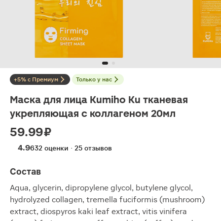
+5% с Премиум
Только у нас
Маска для лица Kumiho Ku тканевая
укрепляющая с коллагеном 20мл
59.99 ₽
4.9
632 оценки · 25 отзывов
Состав
Aqua, glycerin, dipropylene glycol, butylene glycol,
hydrolyzed collagen, tremella fuciformis (mushroom)
extract, diospyros kaki leaf extract, vitis vinifera