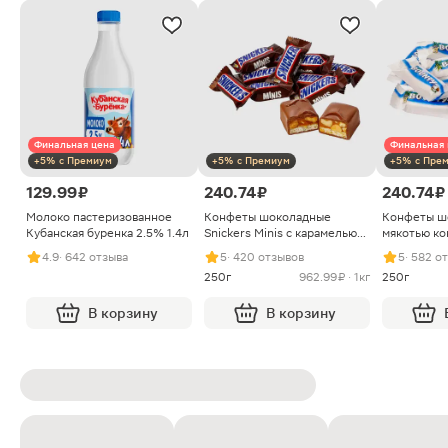
Финальная цена
Финальная 
+5% с Премиум
+5% с Премиум
+5% с Пре
129.99 ₽
240.74 ₽
240.74 ₽
Молоко пастеризованное
Конфеты шоколадные
Конфеты ш
Кубанская буренка 2.5% 1.4л
Snickers Minis с карамелью
мякотью ко
арахисом и нугой
4.9
· 642 отзыва
5
· 420 отзывов
5
· 582 о
250г
962.99 ₽ · 1кг
250г
В корзину
В корзину