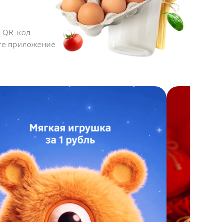
 QR-код
те приложение