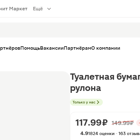
нит Маркет
Ещё
артнёров
Помощь
Вакансии
Партнёрам
О компании
Туалетная бумага
рулона
Только у нас
117.99 ₽
149.99 ₽
4.9
1824 оценки · 163 отзыв