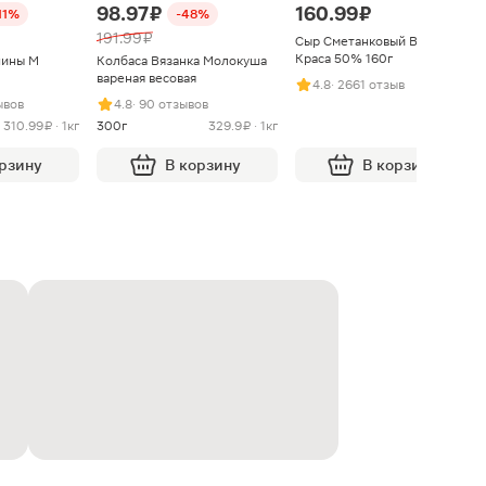
98.97 ₽
160.99 ₽
11%
-48%
191.99 ₽
Сыр Сметанковый Варвара
Краса 50% 160г
нины М
Колбаса Вязанка Молокуша
вареная весовая
4.8
· 2661 отзыв
ывов
4.8
· 90 отзывов
310.99 ₽ · 1кг
300г
329.9 ₽ · 1кг
орзину
В корзину
В корзину