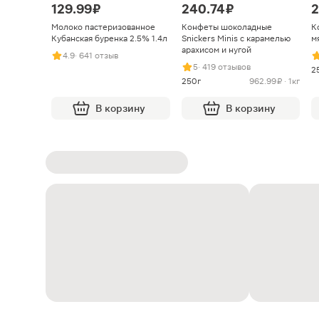
129.99 ₽
240.74 ₽
2
Молоко пастеризованное
Конфеты шоколадные
К
Кубанская буренка 2.5% 1.4л
Snickers Minis с карамелью
м
арахисом и нугой
4.9
· 641 отзыв
5
· 419 отзывов
2
250г
962.99 ₽ · 1кг
В корзину
В корзину