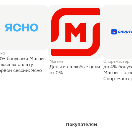
сно
0% бонусами Магнит
Магнит
Спортмастер
люса за оплату
Деньги на любые цели
до 4% бону
ервой сессии: Ясно
от 0%
Магнит Плюс
Спортмасте
Покупателям