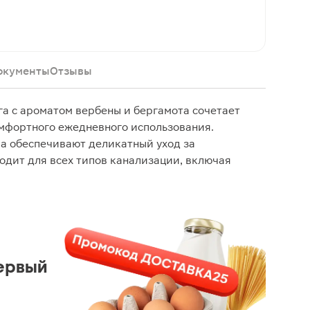
окументы
Отзывы
га с ароматом вербены и бергамота сочетает
омфортного ежедневного использования.
ра обеспечивают деликатный уход за
одит для всех типов канализации, включая
ервый