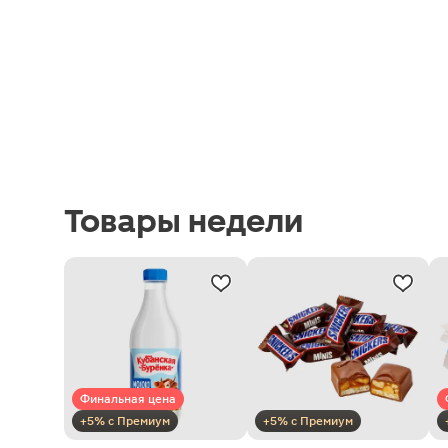
Товары недели
Финальная цена
+5% с Премиум
+5% с Премиум