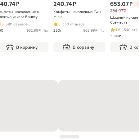
40.74 ₽
240.74 ₽
653.07 ₽
-
734.97 ₽
онфеты шоколадные с
Конфеты шоколадные Twix
якотью кокоса Bounty
Minis
Шашлык из сви
Свежесть
5
· 580 отзывов
5
· 330 отзывов
4.5
· 1540 отз
50г
962.99 ₽ · 1кг
250г
962.99 ₽ · 1кг
2.10кг
В корзину
В корзину
В к