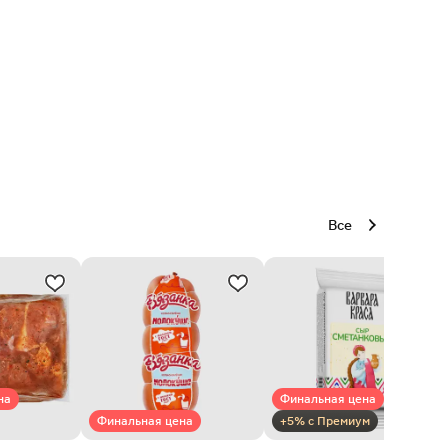
Все
на
Финальная цена
Финальная цена
+5% с Премиум