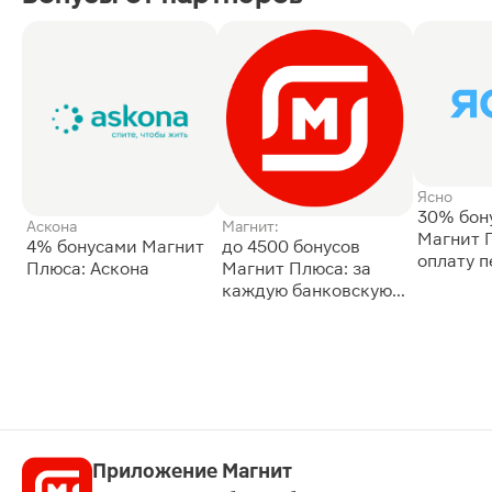
Ясно
30% бон
Аскона
Магнит:
Магнит 
4% бонусами Магнит
до 4500 бонусов
оплату 
Плюса: Аскона
Магнит Плюса: за
сессии: 
каждую банковскую
карту
Приложение Магнит