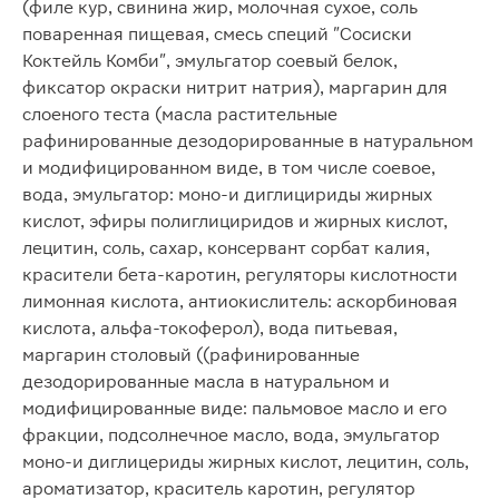
(филе кур, свинина жир, молочная сухое, соль
поваренная пищевая, смесь специй "Сосиски
Коктейль Комби", эмульгатор соевый белок,
фиксатор окраски нитрит натрия), маргарин для
слоеного теста (масла растительные
рафинированные дезодорированные в натуральном
и модифицированном виде, в том числе соевое,
вода, эмульгатор: моно-и диглицириды жирных
кислот, эфиры полиглициридов и жирных кислот,
лецитин, соль, сахар, консервант сорбат калия,
красители бета-каротин, регуляторы кислотности
лимонная кислота, антиокислитель: аскорбиновая
кислота, альфа-токоферол), вода питьевая,
маргарин столовый ((рафинированные
дезодорированные масла в натуральном и
модифицированные виде: пальмовое масло и его
фракции, подсолнечное масло, вода, эмульгатор
моно-и диглицериды жирных кислот, лецитин, соль,
ароматизатор, краситель каротин, регулятор