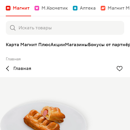
Магнит
М.Косметик
Аптека
Магнит М
Карта Магнит Плюс
Акции
Магазины
Бонусы от партнё
Главная
Главная