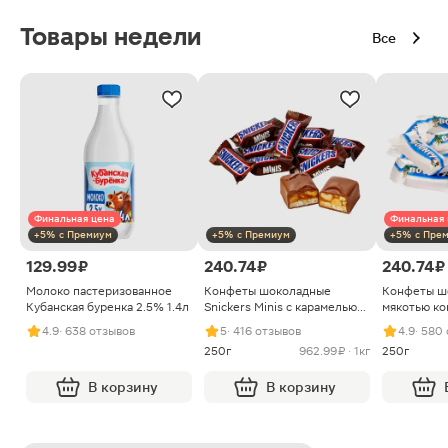
Товары недели
Все
Финальная цена
Финальная 
+5% с Премиум
+5% с Премиум
+5% с Пре
129.99 ₽
240.74 ₽
240.74 ₽
Молоко пастеризованное
Конфеты шоколадные
Конфеты ш
Кубанская буренка 2.5% 1.4л
Snickers Minis с карамелью
мякотью ко
арахисом и нугой
4.9
· 638 отзывов
5
· 416 отзывов
4.9
· 580
250г
962.99 ₽ · 1кг
250г
В корзину
В корзину