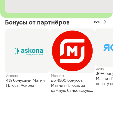
Бонусы от партнёров
Все
Ясно
30% бон
Аскона
Магнит:
Магнит 
4% бонусами Магнит
до 4500 бонусов
оплату 
Плюса: Аскона
Магнит Плюса: за
сессии: 
каждую банковскую
карту