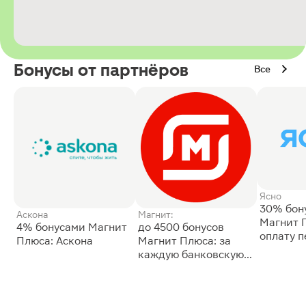
Бонусы от партнёров
Все
Ясно
30% бон
Аскона
Магнит:
Магнит 
4% бонусами Магнит
до 4500 бонусов
оплату 
Плюса: Аскона
Магнит Плюса: за
сессии: 
каждую банковскую
карту