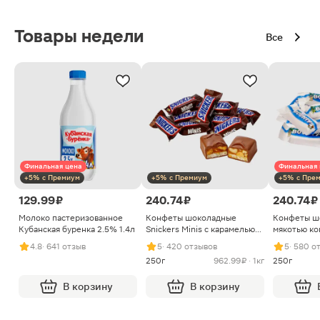
Товары недели
Все
Финальная цена
Финальная 
+5% с Премиум
+5% с Премиум
+5% с Пре
129.99 ₽
240.74 ₽
240.74 ₽
Молоко пастеризованное
Конфеты шоколадные
Конфеты ш
Кубанская буренка 2.5% 1.4л
Snickers Minis с карамелью
мякотью ко
арахисом и нугой
4.8
· 641 отзыв
5
· 420 отзывов
5
· 580 о
250г
962.99 ₽ · 1кг
250г
В корзину
В корзину