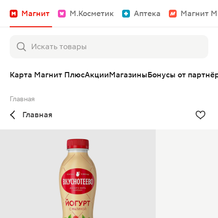
Магнит
М.Косметик
Аптека
Магнит М
Карта Магнит Плюс
Акции
Магазины
Бонусы от партнё
Главная
Главная