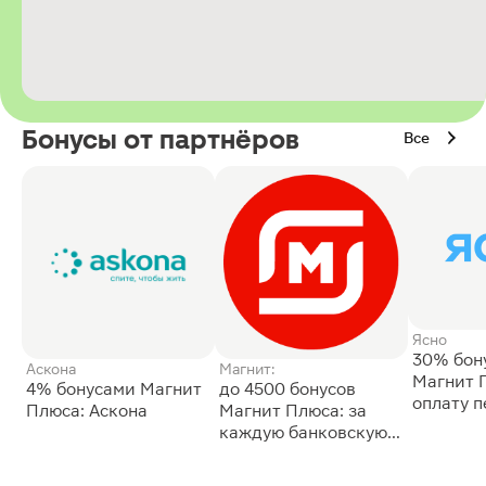
Бонусы от партнёров
Все
Ясно
30% бон
Аскона
Магнит:
Магнит 
4% бонусами Магнит
до 4500 бонусов
оплату 
Плюса: Аскона
Магнит Плюса: за
сессии: 
каждую банковскую
карту