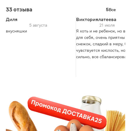
33 отзыва
5
Все
Диля
Викториялатеева
5 августа
21 июля
вкусняшки
Я хоть и не ребенок, но взя
для себя, очень приятный
снежок, сладкий в меру, б
чувствуется кислость, но н
сильно, все сбалансировано
приятно пить, и полезно, д
детям прекрасно подойдет!
Можно пить через трубочку
которая идет в комплекте,
можно пить просто с бутыл