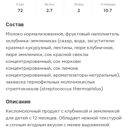
Ккал
Белки
Жиры
Углеводы
72
2.7
2
10.7
Состав
Молоко нормализованное, фруктовый наполнитель
«клубника-земляника» (сахар, вода, загустители:
крахмал кукурузный, пектины, пюре клубничное,
пюре земляники, сок красной свеклы
концентрированный, сок моркови
концентрированный, сок лимона
концентрированный, ароматизаторы натуральные),
закваска термофильных молочнокислых
стрептококков (streptococcus thermophilus)
Описание
Кисломолочный продукт с клубникой и земляникой
для детей с 12 месяцев. Обладает нежной текстурой
и сочным ягодным вкусом с менее выраженной