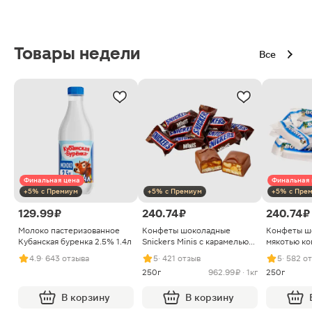
Товары недели
Все
Финальная цена
Финальная 
+5% с Премиум
+5% с Премиум
+5% с Пре
129.99 ₽
240.74 ₽
240.74 ₽
Молоко пастеризованное
Конфеты шоколадные
Конфеты ш
Кубанская буренка 2.5% 1.4л
Snickers Minis с карамелью
мякотью ко
арахисом и нугой
4.9
· 643 отзыва
5
· 421 отзыв
5
· 582 о
250г
962.99 ₽ · 1кг
250г
В корзину
В корзину