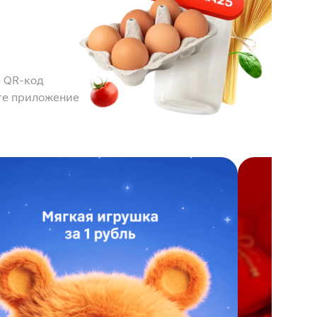
 QR-код
те приложение