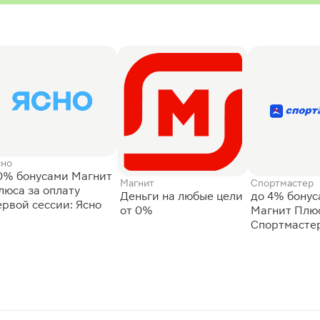
сно
0% бонусами Магнит
Магнит
Спортмастер
люса за оплату
Деньги на любые цели
до 4% бону
ервой сессии: Ясно
от 0%
Магнит Плюс
Спортмасте