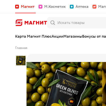
Магнит
М.Косметик
Аптека
Маг
Карта Магнит Плюс
Акции
Магазины
Бонусы от п
Главная