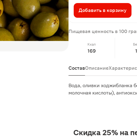
Добавить в корзину
Пищевая ценность в 100 гр
Ккал
Б
169
Состав
Описание
Характерис
Вода, оливки ходжибланка бе
молочная кислоты), антиокс
Скидка 25% на п