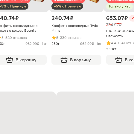
+5% с Премиум
+5% с Премиум
Только у нас
40.74 ₽
240.74 ₽
653.07 ₽
-
734.97 ₽
онфеты шоколадные с
Конфеты шоколадные Twix
якотью кокоса Bounty
Minis
Шашлык из сви
Свежесть
5
· 580 отзывов
5
· 330 отзывов
4.4
· 1541 отз
50г
962.99 ₽ · 1кг
250г
962.99 ₽ · 1кг
2.10кг
В корзину
В корзину
В к