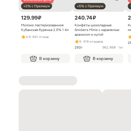
+5% с Премиум
+5% с Премиум
129.99 ₽
240.74 ₽
2
Молоко пастеризованное
Конфеты шоколадные
К
Кубанская буренка 2.5% 1.4л
Snickers Minis с карамелью
м
арахисом и нугой
4.9
· 641 отзыв
5
· 419 отзывов
2
250г
962.99 ₽ · 1кг
В корзину
В корзину