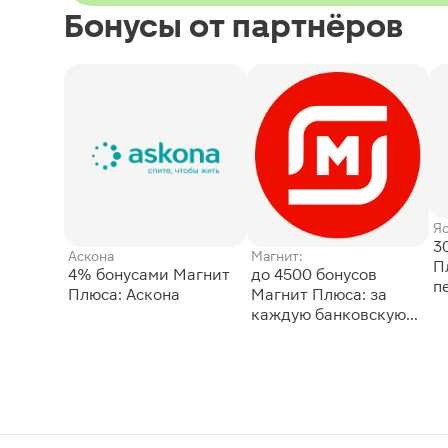
Бонусы от партнёров
Я
3
Аскона
Магнит:
П
4% бонусами Магнит
до 4500 бонусов
п
Плюса: Аскона
Магнит Плюса: за
каждую банковскую
карту