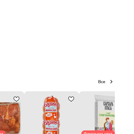
Все
на
Финальная цена