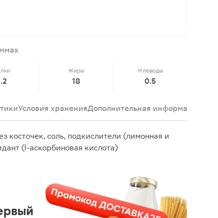
аммах
елки
Жиры
Углеводы
1.2
18
0.5
тики
Условия хранения
Дополнительная информация
Отз
з косточек, соль, подкислители (лимонная и
идант (l-аскорбиновая кислота)
ервый