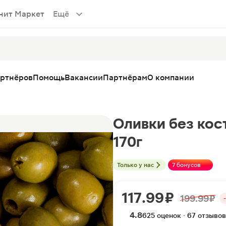
нит Маркет
Ещё
артнёров
Помощь
Вакансии
Партнёрам
О компании
Оливки без кост
170г
Только у нас
7 бонусов
117.99 ₽
199.99 ₽
4.8
625 оценок · 67 отзывов