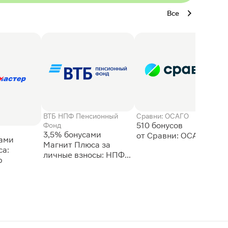
Все
ВТБ НПФ Пенсионный
Сравни: ОСАГО
510 бонусов
Фонд
3,5% бонусами
сами
Магнит Плюса за
а:
личные взносы: НПФ
р
ВТБ