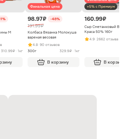
Финальная цена
+5% с Премиум
98.97 ₽
160.99 ₽
11%
-48%
191.99 ₽
Сыр Сметанковый Варвара
Краса 50% 160г
нины М
Колбаса Вязанка Молокуша
вареная весовая
4.9
· 2662 отзыва
ыв
4.8
· 90 отзывов
310.99 ₽ · 1кг
300г
329.9 ₽ · 1кг
орзину
В корзину
В корзину