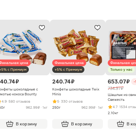
Финальная цена
Финальная цена
Финальная це
+5% с Премиум
+5% с Премиум
Только у нас
40.74 ₽
240.74 ₽
653.07 ₽
-
734.97 ₽
онфеты шоколадные с
Конфеты шоколадные Twix
якотью кокоса Bounty
Minis
Шашлык из сви
Свежесть
4.9
· 580 отзывов
5
· 330 отзывов
4.7
· 1534 отз
50г
962.99 ₽ · 1кг
250г
962.99 ₽ · 1кг
2.10кг
В корзину
В корзину
В к