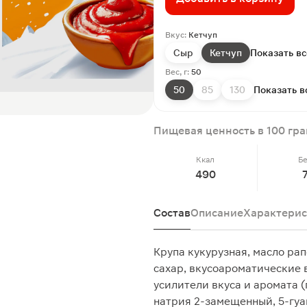
Вкус:
Кетчуп
Сыр
Кетчуп
Показать вс
Вес, г:
50
50
85
130
Показать в
Пищевая ценность в 100 гр
Ккал
Б
490
Состав
Описание
Характерис
Крупа кукурузная, масло рап
сахар, вкусоароматические 
усилители вкуса и аромата 
натрия 2-замещенный, 5-гу