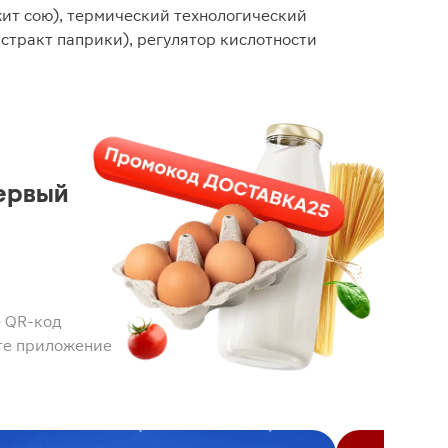
ит сою), термический технологический
кстракт паприки), регулятор кислотности
ервый
 QR-код
те приложение