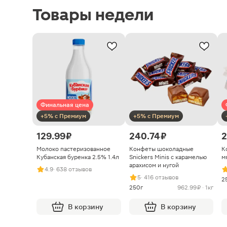
Товары недели
Финальная цена
+5% с Премиум
+5% с Премиум
129.99 ₽
240.74 ₽
2
Молоко пастеризованное
Конфеты шоколадные
К
Кубанская буренка 2.5% 1.4л
Snickers Minis с карамелью
м
арахисом и нугой
4.9
· 638 отзывов
5
· 416 отзывов
2
250г
962.99 ₽ · 1кг
В корзину
В корзину