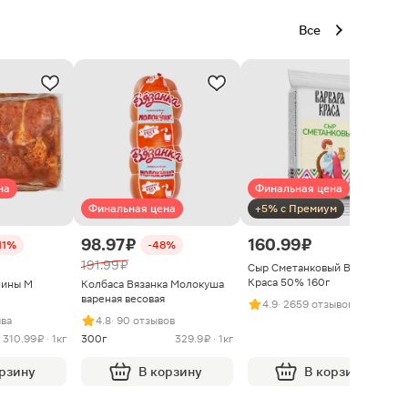
Все
на
Финальная цена
Финальная цена
+5% с Премиум
98.97 ₽
160.99 ₽
11%
-48%
191.99 ₽
Сыр Сметанковый Варвара
Краса 50% 160г
нины М
Колбаса Вязанка Молокуша
вареная весовая
4.9
· 2659 отзывов
ыва
4.8
· 90 отзывов
310.99 ₽ · 1кг
300г
329.9 ₽ · 1кг
орзину
В корзину
В корзину