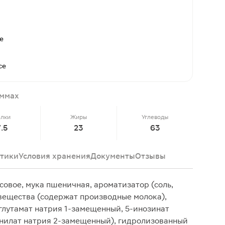
е
се
аммах
елки
Жиры
Углеводы
7.5
23
63
тики
Условия хранения
Документы
Отзывы
совое, мука пшеничная, ароматизатор (соль,
вещества (содержат производные молока),
(глутамат натрия 1-замещенный, 5-инозинат
анилат натрия 2-замещенный), гидролизованный