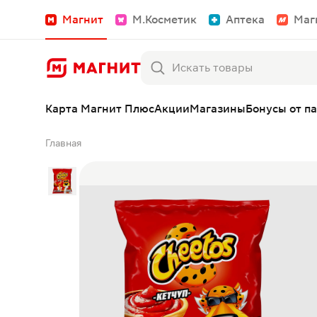
Магнит
М.Косметик
Аптека
Маг
Карта Магнит Плюс
Акции
Магазины
Бонусы от п
Главная