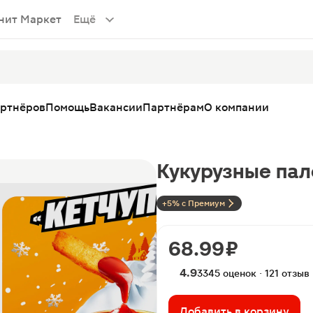
нит Маркет
Ещё
артнёров
Помощь
Вакансии
Партнёрам
О компании
Кукурузные пал
+5% с Премиум
68.99 ₽
4.9
3345 оценок · 121 отзыв
Добавить в корзину