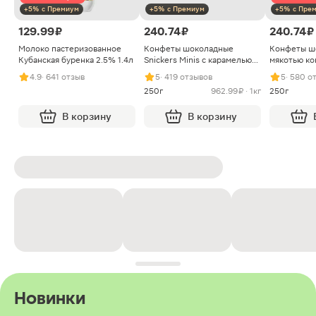
+5% с Премиум
+5% с Премиум
+5% с Пре
129.99 ₽
240.74 ₽
240.74 ₽
Молоко пастеризованное
Конфеты шоколадные
Конфеты ш
Кубанская буренка 2.5% 1.4л
Snickers Minis с карамелью
мякотью ко
арахисом и нугой
4.9
· 641 отзыв
5
· 419 отзывов
5
· 580 о
250г
962.99 ₽ · 1кг
250г
В корзину
В корзину
Новинки