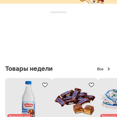
Товары недели
Все
Финальная цена
Финальная 