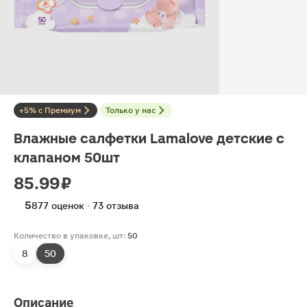
+5% с Премиум
Только у нас
Влажные салфетки Lamalove детские с
клапаном 50шт
85.99 ₽
5
877 оценок · 73 отзыва
Количество в упаковке, шт:
50
8
50
Описание