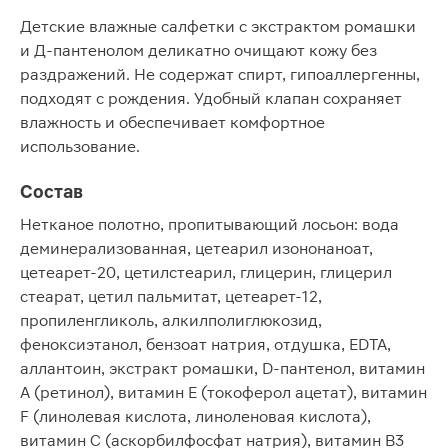
Детские влажные салфетки с экстрактом ромашки
и Д-пантенолом деликатно очищают кожу без
раздражений. Не содержат спирт, гипоаллергенны,
подходят с рождения. Удобный клапан сохраняет
влажность и обеспечивает комфортное
использование.
Состав
Нетканое полотно, пропитывающий лосьон: вода
деминерализованная, цетеарил изононаноат,
цетеарет-20, цетилстеарил, глицерин, глицерил
стеарат, цетил пальмитат, цетеарет-12,
пропиленгликоль, алкилполиглюкозид,
феноксиэтанол, бензоат натрия, отдушка, EDTA,
аллантоин, экстракт ромашки, D-пантенол, витамин
А (ретинол), витамин Е (токоферол ацетат), витамин
F (линолевая кислота, линоленовая кислота),
витамин С (аскорбилфосфат натрия), витамин В3