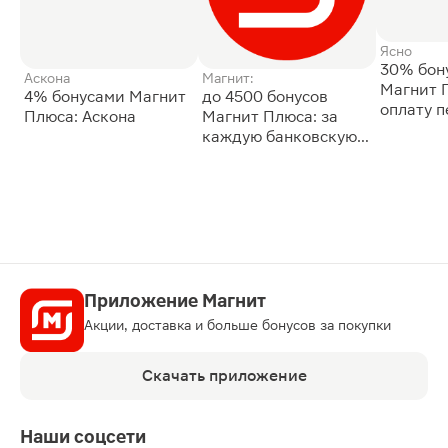
Ясно
30% бон
Аскона
Магнит:
Магнит 
4% бонусами Магнит
до 4500 бонусов
оплату 
Плюса: Аскона
Магнит Плюса: за
сессии: 
каждую банковскую
карту
Приложение Магнит
Акции, доставка и больше бонусов за покупки
Скачать приложение
Наши соцсети