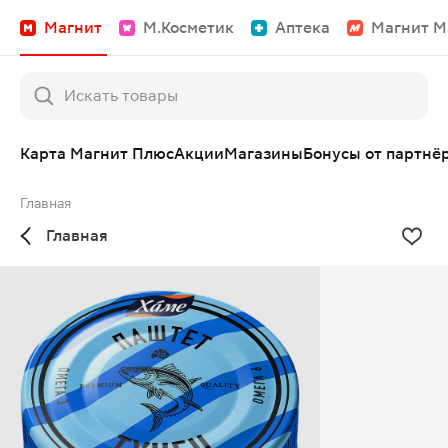
Магнит
М.Косметик
Аптека
Магнит М
Карта Магнит Плюс
Акции
Магазины
Бонусы от партнё
Главная
Главная