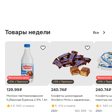
Товары недели
Все
Финальная цена
Финальная 
+5% с Премиум
+5% с Премиум
+5% с Пре
129.99 ₽
240.74 ₽
240.74 ₽
Молоко пастеризованное
Конфеты шоколадные
Конфеты ш
Кубанская буренка 2.5% 1.4л
Snickers Minis с карамелью
мякотью ко
арахисом и нугой
4.8
· 640 отзывов
5
· 419 отзывов
5
· 580 о
250г
962.99 ₽ · 1кг
250г