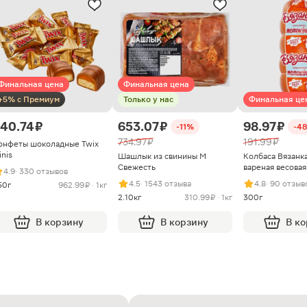
Финальная цена
Финальная цена
+5% с Премиум
Только у нас
Финальная це
40.74 ₽
653.07 ₽
98.97 ₽
-11%
-4
734.97 ₽
191.99 ₽
онфеты шоколадные Twix
inis
Шашлык из свинины М
Колбаса Вязанк
Свежесть
вареная весовая
4.9
· 330 отзывов
4.5
· 1543 отзыва
4.8
· 90 отзыв
50г
962.99 ₽ · 1кг
2.10кг
310.99 ₽ · 1кг
300г
В корзину
В корзину
В к