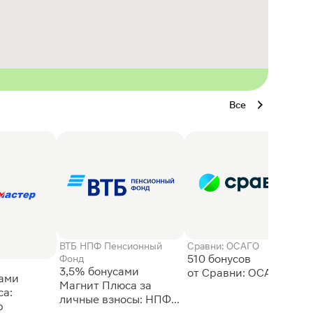
Все
ВТБ НПФ Пенсионный
Сравни: ОСАГО
510 бонусов
Фонд
3,5% бонусами
сами
Магнит Плюса за
а:
личные взносы: НПФ
р