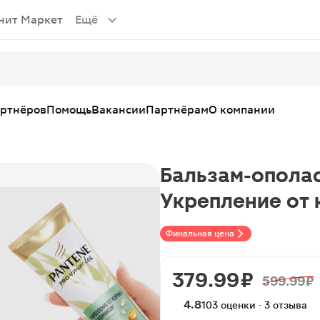
нит Маркет
Ещё
артнёров
Помощь
Вакансии
Партнёрам
О компании
Бальзам-ополас
Укрепление от 
Финальная цена
379.99 ₽
599.99 ₽
4.8
103 оценки · 3 отзыва