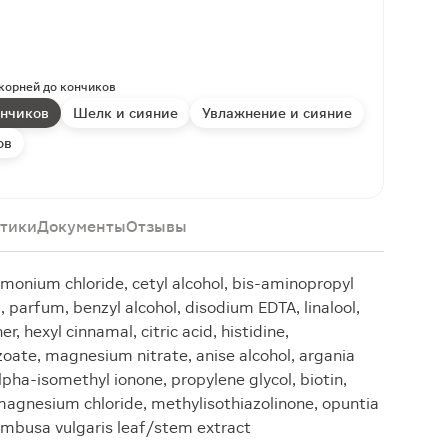
 корней до кончиков
ончиков
Шелк и сияние
Увлажнение и сияние
ов
тики
Документы
Отзывы
imonium chloride, cetyl alcohol, bis-aminopropyl
, parfum, benzyl alcohol, disodium EDTA, linalool,
r, hexyl cinnamal, citric acid, histidine,
zoate, magnesium nitrate, anise alcohol, argania
alpha-isomethyl ionone, propylene glycol, biotin,
magnesium chloride, methylisothiazolinone, opuntia
bambusa vulgaris leaf/stem extract