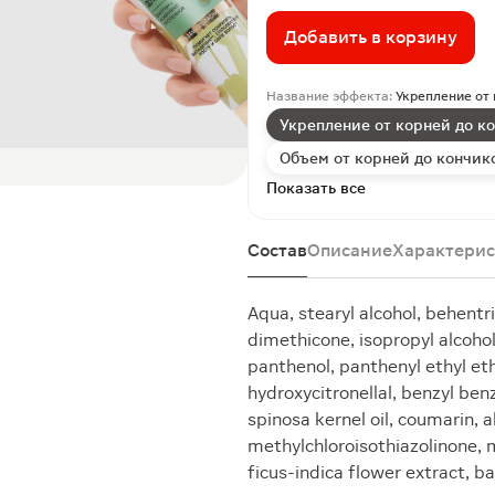
Добавить в корзину
Название эффекта:
Укрепление от
Укрепление от корней до к
Объем от корней до кончик
Показать все
Состав
Описание
Характерис
Aqua, stearyl alcohol, behentr
dimethicone, isopropyl alcohol
panthenol, panthenyl ethyl ethe
hydroxycitronellal, benzyl ben
spinosa kernel oil, coumarin, 
methylchloroisothiazolinone, 
ficus-indica flower extract, 