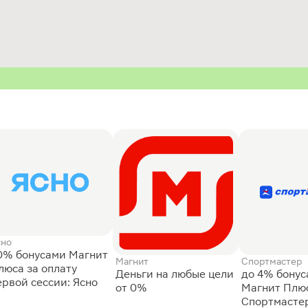
сно
0% бонусами Магнит
Магнит
Спортмастер
люса за оплату
Деньги на любые цели
до 4% бону
ервой сессии: Ясно
от 0%
Магнит Плюс
Спортмасте