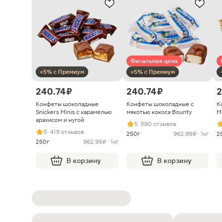
Финальная цена
+5% с Премиум
+5% с Премиум
240.74 ₽
240.74 ₽
2
Конфеты шоколадные
Конфеты шоколадные с
К
Snickers Minis с карамелью
мякотью кокоса Bounty
M
арахисом и нугой
5
· 580 отзывов
5
· 419 отзывов
250г
962.99 ₽ · 1кг
2
250г
962.99 ₽ · 1кг
В корзину
В корзину