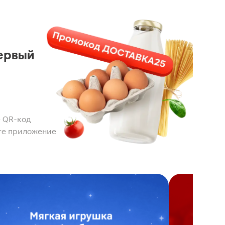
ервый
 QR-код
те приложение