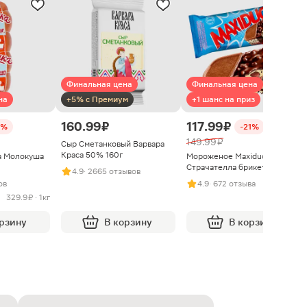
Финальная цена
Финальная цена
на
+5% с Премиум
+1 шанс на приз
160.99 ₽
117.99 ₽
8%
-21%
149.99 ₽
Сыр Сметанковый Варвара
Краса 50% 160г
а Молокуша
Мороженое Maxiduo
Страчателла брикет 92г
4.9
· 2665 отзывов
ов
4.9
· 672 отзыва
329.9 ₽ · 1кг
орзину
В корзину
В корзину