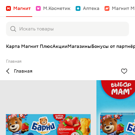
Магнит
М.Косметик
Аптека
Магнит М
Карта Магнит Плюс
Акции
Магазины
Бонусы от партнё
Главная
Главная