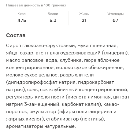
Пищевая ценность в 100 граммах
Ккал
Белки
Жиры
Углеводы
475
5.3
21
67
Состав
Сироп глюкозно-фруктозный, мука пшеничная,
яйца, сахар, агент влагоудерживающий (глицерин),
масло рапсовое, вода, клубника, пюре яблочное
концентрированное, молоко сухое обезжиренное,
молоко сухое цельное, разрыхлители
(дигидропирофосфат натрия, гидрокарбонат
натрия), соль, сок клубничный концентрированный,
регуляторы кислотности (кислота лимонная, цитрат
натрия 3-замещенный, карбонат калия), какао-
порошок, эмульгатор (эфиры полиглицерина и
жирных кислот), стабилизатор (пектины),
ароматизаторы натуральные.