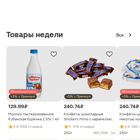
Товары недели
Все
Финальная цена
Финальная 
+5% с Премиум
+5% с Премиум
+5% с Пре
129.99 ₽
240.74 ₽
240.74 ₽
Молоко пастеризованное
Конфеты шоколадные
Конфеты ш
Кубанская буренка 2.5% 1.4л
Snickers Minis с карамелью
мякотью ко
арахисом и нугой
4.9
· 638 отзывов
5
· 416 отзывов
4.9
· 580
250г
962.99 ₽ · 1кг
250г